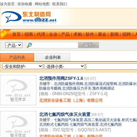
设为首页
|
添加收藏
|
网站地图
|
联系我们
首页
|
招商
|
代理
|
企业
|
产品
|
求购
|
软件
|
展会
|
新闻
|
招聘
|
产品列表
企业列表
北消预作用阀ZSFY-1.6
[08-07]
关键字
：
北消防爆预作用阀
,
北消防爆湿式报警阀
,
北消防爆水
防爆信号蝶阀
,
北消防爆压力开关
,
预作用阀调试
[规格：DN80-DN250][型号：ZSFY-1.6]
北消安全设备工程（上海）有限公司
北消七氟丙烷气体灭火装置
[08-07]
关键字
：
七氟丙烷气体装置
,
高压二氧化碳灭火设备
,
柜式七氟
北消柜式七氟丙烷
,
七氟丙烷气体装置
,
北消七氟丙烷
[规格：70/2.5][型号：GQQ70/2.5-AKST]
北消安全设备工程（上海）有限公司