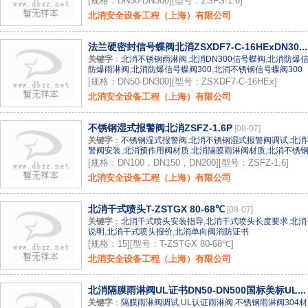
[规格：DN50-DN300][型号：ZSFS-1.6]
北消安全设备工程（上海）有限公司
法兰硬密封信号蝶阀北消ZSXDF7-C-16HExDN30...
关键字
：
北消不锈钢雨淋阀
,
北消DN300信号蝶阀
,
北消防爆
防爆雨淋阀
,
北消防爆信号蝶阀300
,
北消不锈钢信号蝶阀300
[规格：DN50-DN300][型号：ZSXDF7-C-16HEx]
北消安全设备工程（上海）有限公司
不锈钢湿式报警阀北消ZSFZ-1.6P
[08-07]
关键字
：
不锈钢湿式报警阀
,
北消不锈钢湿式报警阀调试
,
北消
警阀安装
,
北消预作用阀材质
,
北消隔膜雨淋阀材质
,
北消不锈钢
[规格：DN100，DN150，DN200][型号：ZSFZ-1.6]
北消安全设备工程（上海）有限公司
北消干式喷头T-ZSTGX 80-68℃
[08-07]
关键字
：
北消干式喷头安装指导
,
北消干式喷头长度要求
,
北消
说明
,
北消干式喷头报价
,
北消单向阀消防证书
[规格：15][型号：T-ZSTGX 80-68℃]
北消安全设备工程（上海）有限公司
北消隔膜雨淋阀UL证书DN50-DN500国标美标UL...
关键字
：
隔膜雨淋阀调试
,
UL认证雨淋阀
,
不锈钢雨淋阀304