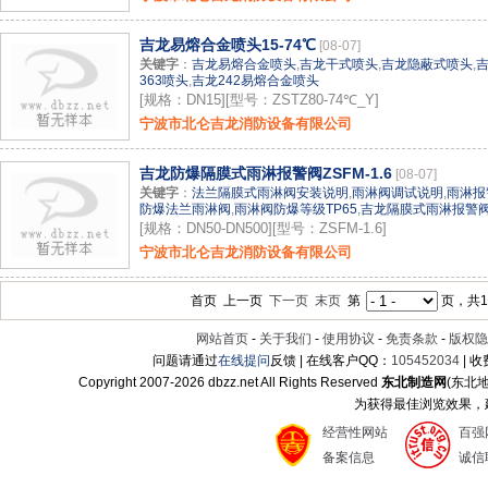
吉龙易熔合金喷头15-74℃
[08-07]
关键字
：
吉龙易熔合金喷头
,
吉龙干式喷头
,
吉龙隐蔽式喷头
,
363喷头
,
吉龙242易熔合金喷头
[规格：DN15][型号：ZSTZ80-74℃_Y]
宁波市北仑吉龙消防设备有限公司
吉龙防爆隔膜式雨淋报警阀ZSFM-1.6
[08-07]
关键字
：
法兰隔膜式雨淋阀安装说明
,
雨淋阀调试说明
,
雨淋报
防爆法兰雨淋阀
,
雨淋阀防爆等级TP65
,
吉龙隔膜式雨淋报警
[规格：DN50-DN500][型号：ZSFM-1.6]
宁波市北仑吉龙消防设备有限公司
首页 上一页
下一页
末页
第
页，共13
网站首页
-
关于我们
-
使用协议
-
免责条款
-
版权隐
问题请通过
在线提问
反馈 | 在线客户QQ：
105452034
| 
Copyright 2007-
2026 dbzz.net All Rights Reserved
东北制造网
(东北
为获得最佳浏览效果，建议
经营性网站
百强
备案信息
诚信