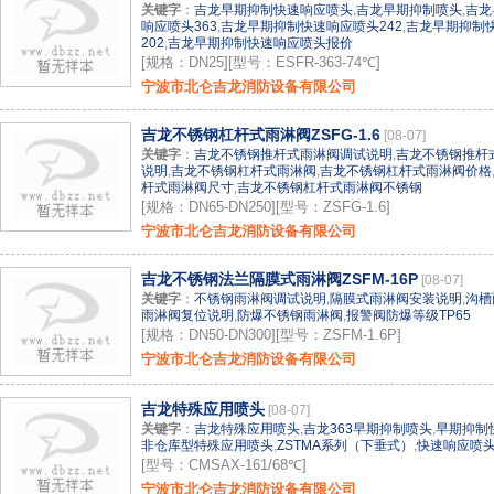
关键字
：
吉龙早期抑制快速响应喷头
,
吉龙早期抑制喷头
,
吉龙
响应喷头363
,
吉龙早期抑制快速响应喷头242
,
吉龙早期抑制
202
,
吉龙早期抑制快速响应喷头报价
[规格：DN25][型号：ESFR-363-74℃]
宁波市北仑吉龙消防设备有限公司
吉龙不锈钢杠杆式雨淋阀ZSFG-1.6
[08-07]
关键字
：
吉龙不锈钢推杆式雨淋阀调试说明
,
吉龙不锈钢推杆
说明
,
吉龙不锈钢杠杆式雨淋阀
,
吉龙不锈钢杠杆式雨淋阀价格
杆式雨淋阀尺寸
,
吉龙不锈钢杠杆式雨淋阀不锈钢
[规格：DN65-DN250][型号：ZSFG-1.6]
宁波市北仑吉龙消防设备有限公司
吉龙不锈钢法兰隔膜式雨淋阀ZSFM-16P
[08-07]
关键字
：
不锈钢雨淋阀调试说明
,
隔膜式雨淋阀安装说明
,
沟槽
雨淋阀复位说明
,
防爆不锈钢雨淋阀
,
报警阀防爆等级TP65
[规格：DN50-DN300][型号：ZSFM-1.6P]
宁波市北仑吉龙消防设备有限公司
吉龙特殊应用喷头
[08-07]
关键字
：
吉龙特殊应用喷头
,
吉龙363早期抑制喷头
,
早期抑制
非仓库型特殊应用喷头
,
ZSTMA系列（下垂式）
,
快速响应喷
[型号：CMSAX-161/68℃]
宁波市北仑吉龙消防设备有限公司