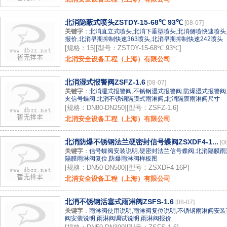
北消隐蔽式喷头ZSTDY-15-68℃ 93℃
[08-07]
关键字
：
北消直立式喷头
,
北消下垂型喷头
,
北消侧喷快速喷头
报价
,
北消早期抑制快速363喷头
,
北消早期抑制快速242喷头
[规格：15][型号：ZSTDY-15-68℃ 93℃]
北消安全设备工程（上海）有限公司
北消湿式报警阀ZSFZ-1.6
[08-07]
关键字
：
北消湿式报警阀
,
不锈钢湿式报警阀
,
防爆湿式报警阀
夹信号蝶阀
,
北消不锈钢隔膜式雨淋阀
,
北消隔膜雨淋阀尺寸
[规格：DN80-DN250][型号：ZSFZ-1.6]
北消安全设备工程（上海）有限公司
北消防爆不锈钢法兰硬密封信号蝶阀ZSXDF4-1...
[0
关键字
：
信号蝶阀安装说明
,
硬密封法兰信号蝶阀
,
北消隔膜雨
隔膜雨淋阀复位
,
防爆雨淋阀样板图
[规格：DN50-DN500][型号：ZSXDF4-16P]
北消安全设备工程（上海）有限公司
北消不锈钢活塞式雨淋阀ZSFS-1.6
[08-07]
关键字
：
雨淋阀使用说明
,
雨淋阀复位说明
,
不锈钢雨淋阀安装
阀安装说明
,
雨淋阀调试说明
,
雨淋阀报价