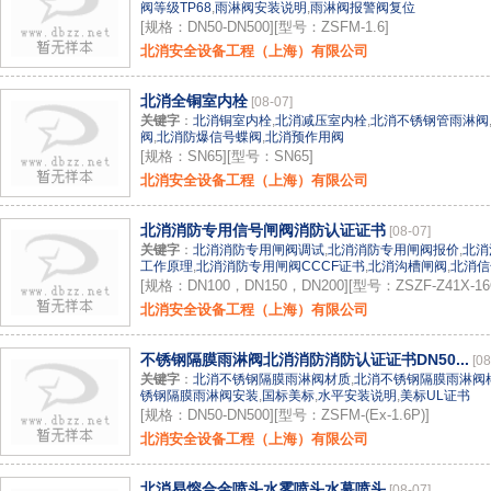
阀等级TP68
,
雨淋阀安装说明
,
雨淋阀报警阀复位
[规格：DN50-DN500][型号：ZSFM-1.6]
北消安全设备工程（上海）有限公司
北消全铜室内栓
[08-07]
关键字
：
北消铜室内栓
,
北消减压室内栓
,
北消不锈钢管雨淋阀
阀
,
北消防爆信号蝶阀
,
北消预作用阀
[规格：SN65][型号：SN65]
北消安全设备工程（上海）有限公司
北消消防专用信号闸阀消防认证证书
[08-07]
关键字
：
北消消防专用闸阀调试
,
北消消防专用闸阀报价
,
北消
工作原理
,
北消消防专用闸阀CCCF证书
,
北消沟槽闸阀
,
北消信
[规格：DN100，DN150，DN200][型号：ZSZF-Z41X-16
北消安全设备工程（上海）有限公司
不锈钢隔膜雨淋阀北消消防消防认证证书DN50...
[08
关键字
：
北消不锈钢隔膜雨淋阀材质
,
北消不锈钢隔膜雨淋阀
锈钢隔膜雨淋阀安装
,
国标美标
,
水平安装说明
,
美标UL证书
[规格：DN50-DN500][型号：ZSFM-(Ex-1.6P)]
北消安全设备工程（上海）有限公司
北消易熔合金喷头水雾喷头水幕喷头
[08-07]