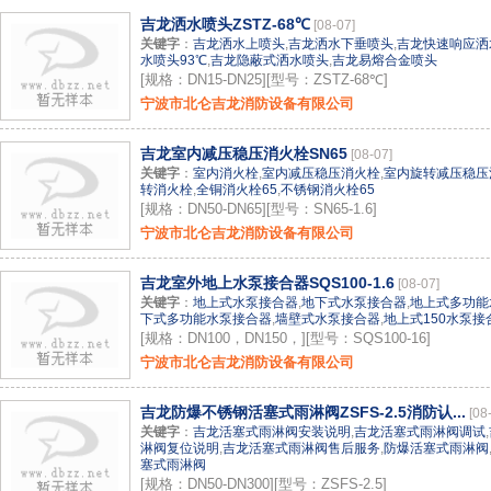
吉龙洒水喷头ZSTZ-68℃
[08-07]
关键字
：
吉龙洒水上喷头
,
吉龙洒水下垂喷头
,
吉龙快速响应洒
水喷头93℃
,
吉龙隐蔽式洒水喷头
,
吉龙易熔合金喷头
[规格：DN15-DN25][型号：ZSTZ-68℃]
宁波市北仑吉龙消防设备有限公司
吉龙室内减压稳压消火栓SN65
[08-07]
关键字
：
室内消火栓
,
室内减压稳压消火栓
,
室内旋转减压稳压
转消火栓
,
全铜消火栓65
,
不锈钢消火栓65
[规格：DN50-DN65][型号：SN65-1.6]
宁波市北仑吉龙消防设备有限公司
吉龙室外地上水泵接合器SQS100-1.6
[08-07]
关键字
：
地上式水泵接合器
,
地下式水泵接合器
,
地上式多功能
下式多功能水泵接合器
,
墙壁式水泵接合器
,
地上式150水泵接
[规格：DN100，DN150，][型号：SQS100-16]
宁波市北仑吉龙消防设备有限公司
吉龙防爆不锈钢活塞式雨淋阀ZSFS-2.5消防认...
[08
关键字
：
吉龙活塞式雨淋阀安装说明
,
吉龙活塞式雨淋阀调试
,
淋阀复位说明
,
吉龙活塞式雨淋阀售后服务
,
防爆活塞式雨淋阀
塞式雨淋阀
[规格：DN50-DN300][型号：ZSFS-2.5]