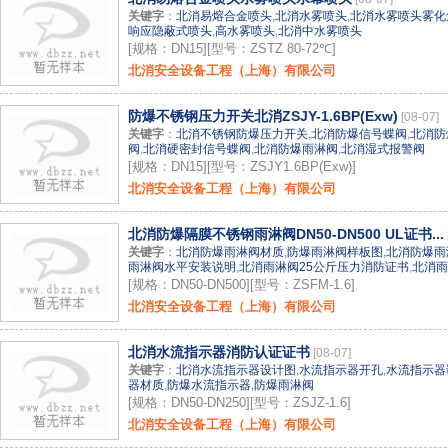
关键字
：
北消易熔合金喷头
,
北消水雾喷头
,
北消水雾喷头雾化
响应隐蔽式喷头
,
高水雾喷头
,
北消中水雾喷头
[规格：DN15][型号：ZSTZ 80-72℃]
北消安全设备工程（上海）有限公司
防爆不锈钢压力开关北消ZSJY-1.6BP(Exw)
[08-07]
关键字
：
北消不锈钢防爆压力开关
,
北消防爆信号蝶阀
,
北消防
阀
,
北消硬密封信号蝶阀
,
北消防爆雨淋阀
,
北消湿式报警阀
[规格：DN15][型号：ZSJY1.6BP(Exw)]
北消安全设备工程（上海）有限公司
北消防爆隔膜不锈钢雨淋阀DN50-DN500 UL证书...
关键字
：
北消防爆雨淋阀材质
,
防爆雨淋阀样板图
,
北消防爆雨
雨淋阀水平安装说明
,
北消雨淋阀25公斤压力消防证书
,
北消雨
[规格：DN50-DN500][型号：ZSFM-1.6]
北消安全设备工程（上海）有限公司
北消水流指示器消防认证证书
[08-07]
关键字
：
北消水流指示器设计图
,
水流指示器开孔
,
水流指示器
器材质
,
防爆水流指示器
,
防爆雨淋阀
[规格：DN50-DN250][型号：ZSJZ-1.6]
北消安全设备工程（上海）有限公司