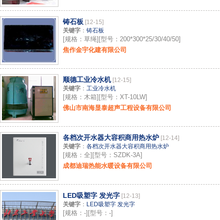
铸石板
[12-15]
关键字
：
铸石板
[规格：草绳][型号：200*300*25/30/40/50]
焦作金宇化建有限公司
顺德工业冷水机
[12-15]
关键字
：
工业冷水机
[规格：木箱][型号：XT-10LW]
佛山市南海显泰超声工程设备有限公司
各档次开水器大容积商用热水炉
[12-14]
关键字
：
各档次开水器大容积商用热水炉
[规格：全][型号：SZDK-3A]
成都迪瑞热能水暖设备有限公司
LED吸塑字 发光字
[12-13]
关键字
：
LED吸塑字 发光字
[规格：-][型号：-]