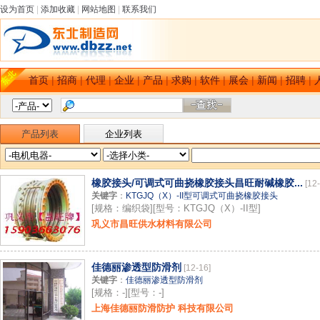
设为首页
|
添加收藏
|
网站地图
|
联系我们
首页
|
招商
|
代理
|
企业
|
产品
|
求购
|
软件
|
展会
|
新闻
|
招聘
|
产品列表
企业列表
橡胶接头/可调式可曲挠橡胶接头昌旺耐碱橡胶...
[12
关键字
：
KTGJQ（X）-II型可调式可曲挠橡胶接头
[规格：编织袋][型号：KTGJQ（X）-II型]
巩义市昌旺供水材料有限公司
佳德丽渗透型防滑剂
[12-16]
关键字
：
佳德丽渗透型防滑剂
[规格：-][型号：-]
上海佳德丽防滑防护 科技有限公司