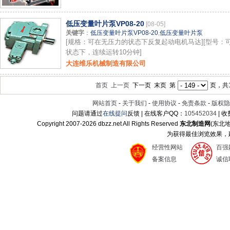
低压变量叶片泵VP08-20
[08-05]
关键字
：
低压变量叶片泵VP08-20
,
低压变量叶片泵
[规格：可在无压力的状态下反复起动电机马达][型号：
状态下，连续运转10分钟]
大连维乐机械制造有限公司
首页
上一页
下一页 末页 第
页，共1
网站首页
-
关于我们
-
使用协议
-
免责条款
-
版权隐
问题请通过
在线提问
反馈 | 在线客户QQ：
105452034
| 
Copyright 2007-
2026 dbzz.net All Rights Reserved
东北制造网
(东北
为获得最佳浏览效果，建议
经营性网站
百强
备案信息
诚信