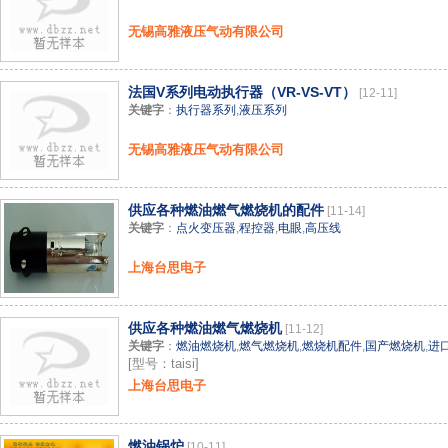
无锡高雅液压气动有限公司
法国V系列电动执行器（VR-VS-VT）
[12-11]
关键字
：
执行器系列
,
液压系列
无锡高雅液压气动有限公司
供应各种燃油燃气燃烧机的配件
[11-14]
关键字
：
点火变压器
,
程控器
,
电眼
,
高压线
上海台思电子
供应各种燃油燃气燃烧机
[11-12]
关键字
：
燃油燃烧机
,
燃气燃烧机
,
燃烧机配件
,
国产燃烧机
,
进
[型号：taisi]
上海台思电子
燃油锅炉
[10-11]