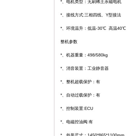
*、电机类型：无刷稀土永磁电机
*、接线方式:三相四线、Y型接法
*、环境温升：低温-30℃ 高温40℃
整机参数
*、机器重量：498/580kg
*、消音装置：工业静音器
*、整机超载保护：有
*、自动过载保护：有
*、控制装置:ECU
*、电磁控油阀:有
*、外形尺寸：1450*865*1100mm