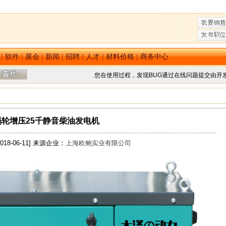
|
软件
|
展会
|
新闻
|
招聘
|
人才
|
材料价格
|
商务中心
您在使用过程，发现BUG通过在线问题提交由开
涡轮增压25千静音柴油发电机
18-06-11] 来源企业：
上海欧鲍实业有限公司