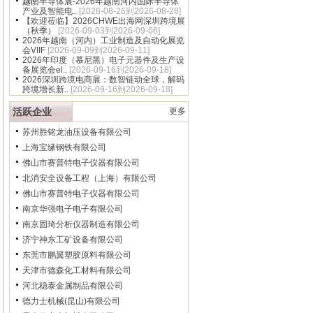
16]
越南半导体展-2026年越南河内国际半导体
产业及智能电..
[2026-08-26到2026-08-28]
【欢迎莅临】2026CHWE出海网深圳跨境展
（秋季）
[2026-09-03到2026-09-06]
2026年越南（河内）工业制造及自动化展览
会VIIF
[2026-09-09到2026-09-11]
2026年印度（慕尼黑）电子元器件及生产设
备展览会el..
[2026-09-16到2026-09-18]
2026深圳跨境电商展：数智链动全球，解码
跨境增长新..
[2026-09-16到2026-09-18]
活跃企业
更多
苏州胜铭龙油压设备有限公司
上海宝缘钢铁有限公司
佛山市赛普特电子仪器有限公司
北消安全设备工程（上海）有限公司
佛山市赛普特电子仪器有限公司
南京华强电子电子有限公司
南京固琦分析仪器制造有限公司
济宁神东工矿设备有限公司
东莞市鹏翼塑胶原料有限公司
天津市德森化工材料有限公司
河北稳泰金属制品有限公司
德力士机械(昆山)有限公司