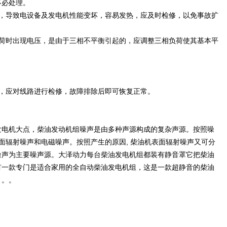
不必处理。
良，导致电设备及发电机性能变坏，容易发热，应及时检修，以免事故扩
负荷时出现电压，是由于三相不平衡引起的，应调整三相负荷使其基本平
障，应对线路进行检修，故障排除后即可恢复正常。
发电机大点，柴油发动机组噪声是由多种声源构成的复杂声源。按照噪
表面辐射噪声和电磁噪声。按照产生的原因, 柴油机表面辐射噪声又可分
噪声为主要噪声源。大泽动力每台柴油发电机组都装有静音罩它把柴油
有一款专门是适合家用的全自动柴油发电机组，这是一款超静音的柴油
。。。