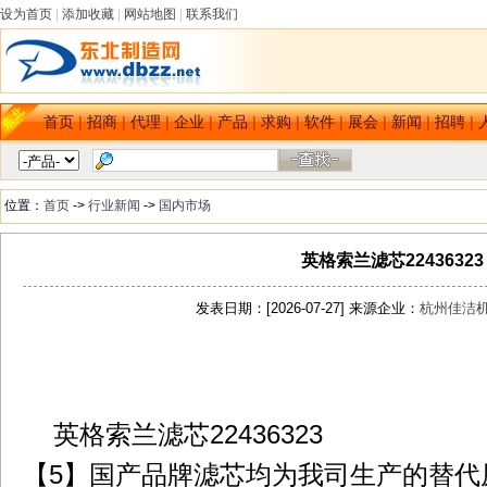
设为首页
|
添加收藏
|
网站地图
|
联系我们
首页
|
招商
|
代理
|
企业
|
产品
|
求购
|
软件
|
展会
|
新闻
|
招聘
|
位置：
首页
->
行业新闻
->
国内市场
英格索兰滤芯22436323
发表日期：[2026-07-27] 来源企业：
杭州佳洁
dbzz.net
英格索兰滤芯22436323
【5】国产品牌滤芯均为我司生产的替代