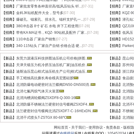
【招商】
厂家批发零售各种直径高/低风压钻头 钎...
[07-31]
【招商】
厂家直销
【招商】
金科JK钻机配件大全，型号多
[07-30]
【招商】
KQZ-
【招商】
爆破孔、锚索孔、排水孔、锚杆支护孔一...
[07-29]
【招商】
潜孔钻1
【招商】
380冲击器 8寸 矿石 水电 井下工程使用
[07-28]
【招商】
QZJ1
【招商】
带有KA MA证书，KQZ- 90钻机及配件 厂家...
[07-28]
【招商】
低风压
【招商】
110冲击器 厂家自产销售
[07-27]
【招商】
HD15
【招商】
340-115钻头 厂家自产自销 价格合适 硬...
[07-25]
【招商】
Parke
【新品】
东莞力源液压科技拼图油压机公司价格|拼图..
【新品】
昆山伺
【新品】
天津天锻压力机冷挤压油压机厂家|油压机价..
【新品】
苏州伺
【新品】
迪斯油压昆山框式油压机生产公司|框式油压..
【新品】
浙江四
【新品】
手工蜡烛高抗撕长寿命模具宏图硅胶
【新品】
食品级
【新品】
北消防爆电动硬密封法兰蝶阀DN50-DN500消..
【新品】
北消预作
【新品】
北消七氟丙烷气体灭火装置
【新品】
北消隐蔽
【新品】
北消沟槽涡轮蝶阀ZSXDF8-Q-300-16
【新品】
北消湿式
【新品】
北消防爆不锈钢法兰硬密封信号蝶阀ZSXDF4..
【新品】
北消不锈
【新品】
法兰硬密封信号蝶阀北消ZSXDF7-C-16HExDN..
【新品】
不锈钢湿
【新品】
北消干式喷头T-ZSTGX 80-68℃
【新品】
北消隔膜
网站首页
-
关于我们
-
使用协议
-
免责条款
-
版权隐
问题请通过
在线提问
反馈 | 在线客户QQ：
105452034
| 