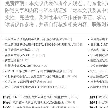
免责声明：
本文仅代表作者个人观点，与东北制
陈述文字和内容未经本站证实，对本文以及其中
实性、完整性、及时性本站不作任何保证、承诺
读者仅作参考，并请自行核实相关内容。
联系时
武汉信用卡取现提现手续费，提现的各项标准
[08-01]
武昌虎泉刷卡
江城武汉哪里找信用卡153371-89098专业取现提现...
[08-01]
日本SMC滤芯A
负压管道除菌过滤器
[07-27]
英格索兰滤芯2
英格索兰滤芯22436331
[07-27]
负压细菌过滤
灭菌过滤器
[07-27]
医院负压站除
阿普达过滤器AM0960滤芯
[07-27]
光学玻璃制造
2026.9.3-6第七届CHWE深圳跨境电商展览会
[07-07]
9月16-18日
不起眼的铸铁地轨，竟是重型车间的 “地基王者”...
[04-25]
泉跃数控卧式
空调铝翅片清洗缓蚀剂的选择
[03-28]
汽车去虫胶清
对矿山采掘设备中对油泥泥沙清洗的研究
[03-25]
柠檬烯杀虫剂
【招商】
CM315钻机配件大全 阿特拉斯钻机配件大...
[08-07]
【招商】
武汉汉
【招商】
汉口信用卡刷现/汉阳取现/武汉武昌提现...
[08-01]
【招商】
洪山软件
【招商】
2026年信用卡风控越来越严，武汉取现提...
[08-01]
【招商】
202