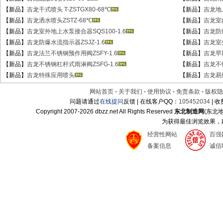
【新品】
吉龙干式喷头 T-ZSTGX80-68℃
【新品】
吉龙地上
【新品】
吉龙洒水喷头ZSTZ-68℃
【新品】
吉龙室
【新品】
吉龙室外地上水泵接合器SQS100-1.6
【新品】
吉龙防爆
【新品】
吉龙防爆水流指示器ZSJZ-1.6
【新品】
吉龙室外
【新品】
吉龙法兰不锈钢预作用阀ZSFY-1.6
【新品】
吉龙早
【新品】
吉龙不锈钢杠杆式雨淋阀ZSFG-1.6
【新品】
吉龙不
【新品】
吉龙特殊应用喷头
【新品】
吉龙易
网站首页
-
关于我们
-
使用协议
-
免责条款
-
版权隐
问题请通过
在线提问
反馈 | 在线客户QQ：
105452034
| 
Copyright 2007-
2026 dbzz.net All Rights Reserved
东北制造网
(东北
为获得最佳浏览效果，建议
经营性网站
百强
备案信息
诚信