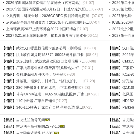
2026深圳国际健康保健用品展览会（官方网站）
[07-07]
2026第二十
2026宁波国际汽配展定档8月12日，打造华东汽配出...
[07-07]
2026第七
立足深圳，链接全球｜2026CCBEC 深圳跨境电商展...
[07-07]
2027第七
从选品到合规全链路覆盖！2026第十八届深圳国际...
[07-07]
ICBE 20
上海环保展2027上海环博会2027中国环博会
[07-07]
2027北京?
2027第21届上海国际养老、辅具及康复医疗博览会
[06-11]
2027第十
【招商】
武汉汉口哪里找信用卡服务公司（刷现/提...
[08-08]
【招商】
汉口信
【招商】
洪山软件园提现153371-89098光谷信用卡...
[08-08]
【招商】
202
【招商】
2026总结：武汉武昌汉阳汉口套现信用卡...
[08-08]
【招商】
CM31
【招商】
厂家批发零售各种直径高/低风压钻头 钎...
[07-31]
【招商】
厂家直销
【招商】
金科JK钻机配件大全，型号多
[07-30]
【招商】
KQZ-
【招商】
爆破孔、锚索孔、排水孔、锚杆支护孔一...
[07-29]
【招商】
潜孔钻1
【招商】
380冲击器 8寸 矿石 水电 井下工程使用
[07-28]
【招商】
QZJ1
【招商】
带有KA MA证书，KQZ- 90钻机及配件 厂家...
[07-28]
【招商】
低风压
【招商】
110冲击器 厂家自产销售
[07-27]
【招商】
HD15
【招商】
340-115钻头 厂家自产自销 价格合适 硬...
[07-25]
【招商】
Parke
【新品】
吉龙法兰信号闸阀
【新品】
吉龙防爆
【新品】
吉龙法兰预作用阀ZSFY-1.6
【新品】
吉龙法兰
【新品】
吉龙隐蔽式喷头15-68℃
【新品】
吉龙消防