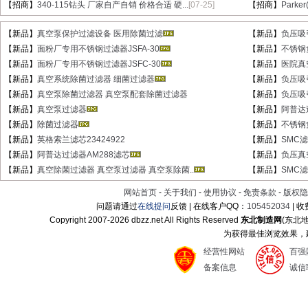
【招商】
340-115钻头 厂家自产自销 价格合适 硬...
[07-25]
【招商】
Parke
【新品】
真空泵保护过滤设备 医用除菌过滤
【新品】
负压吸
【新品】
面粉厂专用不锈钢过滤器JSFA-30
【新品】
不锈钢
【新品】
面粉厂专用不锈钢过滤器JSFC-30
【新品】
医院真
【新品】
真空系统除菌过滤器 细菌过滤器
【新品】
负压吸
【新品】
真空泵除菌过滤器 真空泵配套除菌过滤器
【新品】
负压吸
【新品】
真空泵过滤器
【新品】
阿普达
【新品】
除菌过滤器
【新品】
不锈钢
【新品】
英格索兰滤芯23424922
【新品】
SMC滤芯
【新品】
阿普达过滤器AM288滤芯
【新品】
负压真
【新品】
真空除菌过滤器 真空泵过滤器 真空泵除菌..
【新品】
SMC滤芯
网站首页
-
关于我们
-
使用协议
-
免责条款
-
版权隐
问题请通过
在线提问
反馈 | 在线客户QQ：
105452034
| 
Copyright 2007-
2026 dbzz.net All Rights Reserved
东北制造网
(东北
为获得最佳浏览效果，建议
经营性网站
百强
备案信息
诚信