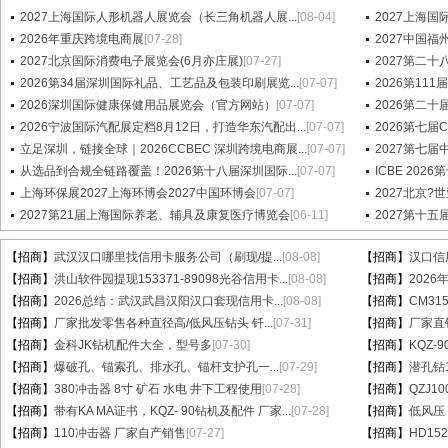
2027上海国际人形机器人展览会（长三角机器人展...
[08-04]
2027上海国
2026年重庆跨境电商展
[07-28]
2027中国
2027北京国际消费电子展览会(6月亦庄展)
[07-27]
2027第二十八届
2026第34届深圳国际礼品、工艺品及包装印刷展览...
[07-07]
2026第1
2026深圳国际健康保健用品展览会（官方网站）
[07-07]
2026第二十
2026宁波国际汽配展定档8月12日，打造华东汽配出...
[07-07]
2026第七
立足深圳，链接全球｜2026CCBEC 深圳跨境电商展...
[07-07]
2027第七
从选品到合规全链路覆盖！2026第十八届深圳国际...
[07-07]
ICBE 20
上海环保展2027上海环博会2027中国环博会
[07-07]
2027北京?
2027第21届上海国际养老、辅具及康复医疗博览会
[06-11]
2027第十
【招商】
武汉汉口哪里找信用卡服务公司（刷现/提...
[08-08]
【招商】
汉口信
【招商】
洪山软件园提现153371-89098光谷信用卡...
[08-08]
【招商】
202
【招商】
2026总结：武汉武昌汉阳汉口套现信用卡...
[08-08]
【招商】
CM31
【招商】
厂家批发零售各种直径高/低风压钻头 钎...
[07-31]
【招商】
厂家直销
【招商】
金科JK钻机配件大全，型号多
[07-30]
【招商】
KQZ-
【招商】
爆破孔、锚索孔、排水孔、锚杆支护孔一...
[07-29]
【招商】
潜孔钻1
【招商】
380冲击器 8寸 矿石 水电 井下工程使用
[07-28]
【招商】
QZJ1
【招商】
带有KA MA证书，KQZ- 90钻机及配件 厂家...
[07-28]
【招商】
低风压
【招商】
110冲击器 厂家自产销售
[07-27]
【招商】
HD15