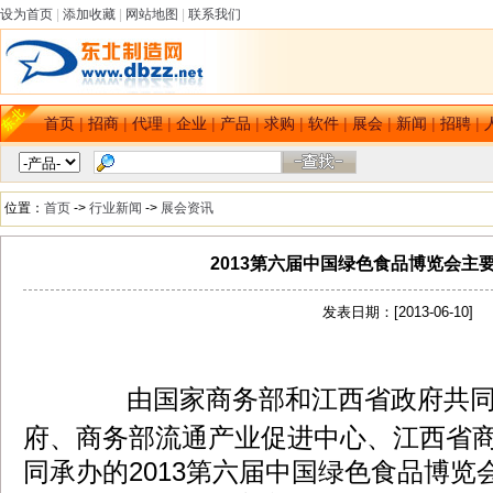
设为首页
|
添加收藏
|
网站地图
|
联系我们
首页
|
招商
|
代理
|
企业
|
产品
|
求购
|
软件
|
展会
|
新闻
|
招聘
|
位置：
首页
->
行业新闻
->
展会资讯
2013第六届中国绿色食品博览会主
发表日期：[2013-06-10]
由国家商务部和江西省政府共同
dbzz.net
府、商务部流通产业促进中心、江西省
同承办的2013第六届中国绿色食品博览会于2