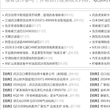
武汉信用卡取现提现手续费，提现的各项标准
[08-01]
武昌虎泉刷卡
江城武汉哪里找信用卡153371-89098专业取现提现...
[08-01]
日本SMC滤芯A
负压管道除菌过滤器
[07-27]
英格索兰滤芯2
英格索兰滤芯22436331
[07-27]
负压细菌过滤
灭菌过滤器
[07-27]
医院负压站除
阿普达过滤器AM0960滤芯
[07-27]
光学玻璃制造
2026.9.3-6第七届CHWE深圳跨境电商展览会
[07-07]
9月16-18日
不起眼的铸铁地轨，竟是重型车间的 “地基王者”...
[04-25]
泉跃数控卧式
空调铝翅片清洗缓蚀剂的选择
[03-28]
汽车去虫胶清
对矿山采掘设备中对油泥泥沙清洗的研究
[03-25]
柠檬烯杀虫剂
【招商】
武汉汉口哪里找信用卡服务公司（刷现/提...
[08-01]
【招商】
汉口信
【招商】
洪山软件园提现153371-89098光谷信用卡...
[08-01]
【招商】
202
【招商】
2026总结：武汉武昌汉阳汉口套现信用卡...
[08-01]
【招商】
厂家批
【招商】
厂家直销高中低压潜孔冲击器 CIR65/70/...
[07-31]
【招商】
金科J
【招商】
KQZ-90（常俗称圆盘钻机）是全气动分体...
[07-30]
【招商】
爆破孔
【招商】
潜孔钻100B QJZ100B气动钻机
[07-29]
【招商】
380冲
【招商】
QZJ100B钻机配件厂家生产 边坡支护 水电...
[07-28]
【招商】
带有KA