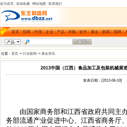
设为首页
|
添加收藏
|
网站地图
|
联系我们
首页
|
招商
|
代理
|
企业
|
产品
|
求购
|
软件
|
展会
|
新闻
|
招聘
|
位置：
首页
->
行业新闻
->
展会资讯
2013中国（江西）食品加工及包装机械展
发表日期：[2013-06-10]
dbzz.net
由国家商务部和江西省政府共同主办
务部流通产业促进中心、江西省商务厅