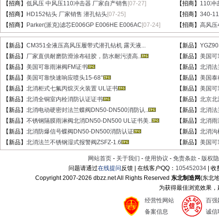
【招商】
低风压 中风压110冲击器 厂家自产销售
[07-27]
【招商】
110
【招商】
HD152钻头 厂家销售 潜孔钻头
[07-25]
【招商】
340-
【招商】
Parker(派克)滤芯E006GP E006HE E006AC
[07-24]
【招商】
高风压
【新品】
CM351全液压高风压履带式潜孔钻机 露天液...
【新品】
YGZ9
【新品】
厂家直供耐磨防滑涂布硅胶，防水耐污渍高..
【新品】
美国可
【新品】
美国可靠雨淋阀FM证书
【新品】
北消法兰
【新品】
美国可靠快速响应喷头15-68°
【新品】
美国泰
【新品】
北消柜式七氟丙烷灭火装置 UL证书
【新品】
美国可
【新品】
北消全铜室内栓消防认证证书
【新品】
北京北消
【新品】
北消电动硬密封法兰蝶阀DN50-DN500消防认..
【新品】
北消法
【新品】
不锈钢隔膜雨淋阀北消DN50-DN500 UL证书美..
【新品】
北消雨淋
【新品】
北消防爆信号蝶阀DN50-DN500消防认证
【新品】
北消沟
【新品】
北消法兰不锈钢湿式报警阀ZSFZ-1.6
【新品】
美国可
网站首页
-
关于我们
-
使用协议
-
免责条款
-
版权隐
问题请通过
在线提问
反馈 | 在线客户QQ：
105452034
| 
Copyright 2007-
2026 dbzz.net All Rights Reserved
东北制造网
(东北
为获得最佳浏览效果，建议
经营性网站
百强
备案信息
诚信