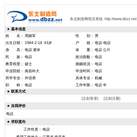
东北制造网简历系统
http://www.dbzz.net
★
基本信息
姓 名： 周丽军
性 别： 男
出生日期： 1984-2-18 43岁
户 籍： 电议-电议
身 高： 电议 厘米
体 重： 电议 公斤
民 族： 电议
政治面貌： 电议
教育程度： 硕士
婚姻状况： 电议
毕业院校： 南昌科大
毕业时间： 电议
所学专业： 外语类
具体专业： 机械
职 称： 电议
工作年限： 电议 年
★
联系方式
[立刻登录]
[立刻注册]
★
自我评价
电议
★
求职意向
工作性质：
电议