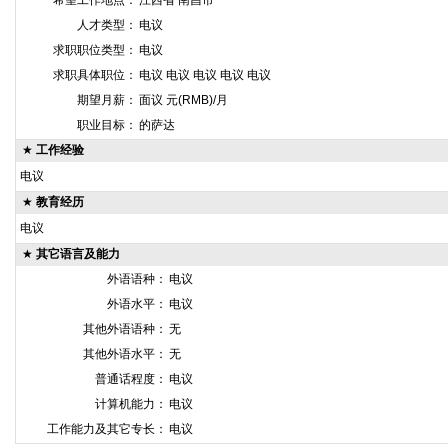
希望工作地点：
江西省 南昌市
人才类型：
电议
求职职位类型：
电议
求职具体职位：
电议 电议 电议 电议 电议
期望月薪：
面议 元(RMB)/月
职业目标：
的萨达
★
工作经验
电议
★
教育经历
电议
★
其它语言及能力
外语语种：
电议
外语水平：
电议
其他外语语种：
无
其他外语水平：
无
普通话程度：
电议
计算机能力：
电议
工作能力及其它专长：
电议