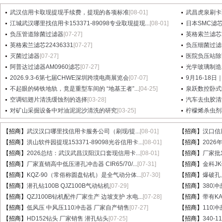
武汉信用卡取现提现手续费，提现的各项标准
[08-01]
武昌虎泉刷卡
江城武汉哪里找信用卡153371-89098专业取现提现...
[08-01]
日本SMC滤芯A
负压管道除菌过滤器
[07-27]
英格索兰滤芯2
英格索兰滤芯22436331
[07-27]
负压细菌过滤
灭菌过滤器
[07-27]
医院负压站除
阿普达过滤器AM0960滤芯
[07-27]
光学玻璃制造
2026.9.3-6第七届CHWE深圳跨境电商展览会
[07-07]
9月16-18日
不起眼的铸铁地轨，竟是重型车间的 “地基王者”...
[04-25]
泉跃数控卧式
空调铝翅片清洗缓蚀剂的选择
[03-28]
汽车去虫胶清
对矿山采掘设备中对油泥泥沙清洗的研究
[03-25]
柠檬烯杀虫剂
【招商】
武汉汉口哪里找信用卡服务公司（刷现/提...
[08-01]
【招商】
汉口信
【招商】
洪山软件园提现153371-89098光谷信用卡...
[08-01]
【招商】
202
【招商】
2026总结：武汉武昌汉阳汉口套现信用卡...
[08-01]
【招商】
厂家批
【招商】
厂家直销高中低压潜孔冲击器 CIR65/70/...
[07-31]
【招商】
金科J
【招商】
KQZ-90（常俗称圆盘钻机）是全气动分体...
[07-30]
【招商】
爆破孔
【招商】
潜孔钻100B QJZ100B气动钻机
[07-29]
【招商】
380冲
【招商】
QZJ100B钻机配件厂家生产 边坡支护 水电...
[07-28]
【招商】
带有KA
【招商】
低风压 中风压110冲击器 厂家自产销售
[07-27]
【招商】
110
【招商】
HD152钻头 厂家销售 潜孔钻头
[07-25]
【招商】
340-