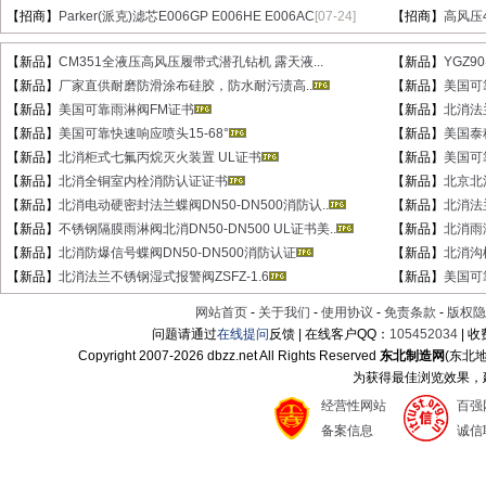
【招商】
Parker(派克)滤芯E006GP E006HE E006AC
[07-24]
【招商】
高风压
【新品】
CM351全液压高风压履带式潜孔钻机 露天液...
【新品】
YGZ9
【新品】
厂家直供耐磨防滑涂布硅胶，防水耐污渍高..
【新品】
美国可
【新品】
美国可靠雨淋阀FM证书
【新品】
北消法兰
【新品】
美国可靠快速响应喷头15-68°
【新品】
美国泰
【新品】
北消柜式七氟丙烷灭火装置 UL证书
【新品】
美国可
【新品】
北消全铜室内栓消防认证证书
【新品】
北京北消
【新品】
北消电动硬密封法兰蝶阀DN50-DN500消防认..
【新品】
北消法
【新品】
不锈钢隔膜雨淋阀北消DN50-DN500 UL证书美..
【新品】
北消雨淋
【新品】
北消防爆信号蝶阀DN50-DN500消防认证
【新品】
北消沟
【新品】
北消法兰不锈钢湿式报警阀ZSFZ-1.6
【新品】
美国可
网站首页
-
关于我们
-
使用协议
-
免责条款
-
版权隐
问题请通过
在线提问
反馈 | 在线客户QQ：
105452034
| 
Copyright 2007-
2026 dbzz.net All Rights Reserved
东北制造网
(东北
为获得最佳浏览效果，建议
经营性网站
百强
备案信息
诚信