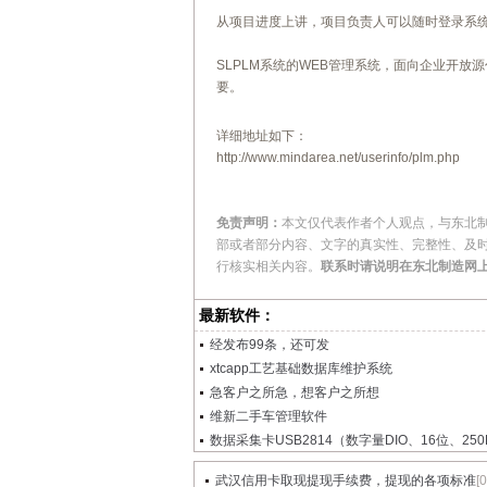
从项目进度上讲，项目负责人可以随时登录系
SLPLM系统的WEB管理系统，面向企业开
要。
详细地址如下：
http://www.mindarea.net/userinfo/plm.php
免责声明：
本文仅代表作者个人观点，与东北
部或者部分内容、文字的真实性、完整性、及
行核实相关内容。
联系时请说明在东北制造网
最新软件：
经发布99条，还可发
xtcapp工艺基础数据库维护系统
急客户之所急，想客户之所想
维新二手车管理软件
数据采集卡USB2814（数字量DIO、16位、250K、
武汉信用卡取现提现手续费，提现的各项标准
[