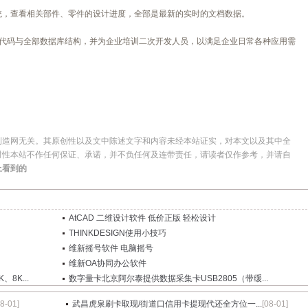
统，查看相关部件、零件的设计进度，全部是最新的实时的文档数据。
放源代码与全部数据库结构，并为企业培训二次开发人员，以满足企业日常各种应用需
制造网无关。其原创性以及文中陈述文字和内容未经本站证实，对本文以及其中全
时性本站不作任何保证、承诺，并不负任何及连带责任，请读者仅作参考，并请自
上看到的
AtCAD 二维设计软件 低价正版 轻松设计
THINKDESIGN使用小技巧
维新摇号软件 电脑摇号
维新OA协同办公软件
8K...
数字量卡北京阿尔泰提供数据采集卡USB2805（带缓...
08-01]
武昌虎泉刷卡取现/街道口信用卡提现代还全方位一...
[08-01]