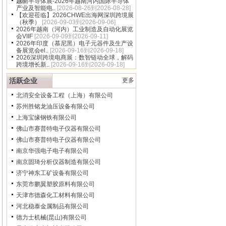
16]
越南半导体展-2026年越南河内国际半导体
产业及智能电..
[2026-08-26到2026-08-28]
【欢迎莅临】2026CHWE出海网深圳跨境展
（秋季）
[2026-09-03到2026-09-06]
2026年越南（河内）工业制造及自动化展览
会VIIF
[2026-09-09到2026-09-11]
2026年印度（慕尼黑）电子元器件及生产设
备展览会el..
[2026-09-16到2026-09-18]
2026深圳跨境电商展：数智链动全球，解码
跨境增长新..
[2026-09-16到2026-09-18]
活跃企业
更多
北消安全设备工程（上海）有限公司
苏州胜铭龙油压设备有限公司
上海宝缘钢铁有限公司
佛山市赛普特电子仪器有限公司
佛山市赛普特电子仪器有限公司
南京华强电子电子有限公司
南京固琦分析仪器制造有限公司
济宁神东工矿设备有限公司
东莞市鹏翼塑胶原料有限公司
天津市德森化工材料有限公司
河北稳泰金属制品有限公司
德力士机械(昆山)有限公司