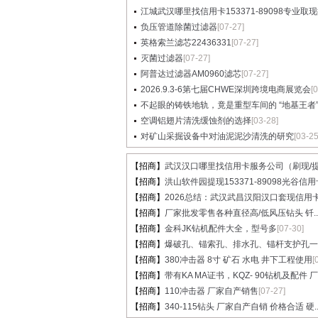
江城武汉哪里找信用卡153371-89098专业取现提
负压管道除菌过滤器
[07-27]
英格索兰滤芯22436331
[07-27]
灭菌过滤器
[07-27]
阿普达过滤器AM0960滤芯
[07-27]
2026.9.3-6第七届CHWE深圳跨境电商展览会
[
不起眼的铸铁地轨，竟是重型车间的 “地基王者”..
空调铝翅片清洗缓蚀剂的选择
[03-28]
对矿山采掘设备中对油泥泥沙清洗的研究
[03-25
【招商】
武汉汉口哪里找信用卡服务公司（刷现/提.
【招商】
洪山软件园提现153371-89098光谷信用卡
【招商】
2026总结：武汉武昌汉阳汉口套现信用卡.
【招商】
厂家批发零售各种直径高/低风压钻头 钎..
【招商】
金科JK钻机配件大全，型号多
[07-30]
【招商】
爆破孔、锚索孔、排水孔、锚杆支护孔一..
【招商】
380冲击器 8寸 矿石 水电 井下工程使用
[
【招商】
带有KA MA证书，KQZ- 90钻机及配件 厂家
【招商】
110冲击器 厂家自产销售
[07-27]
【招商】
340-115钻头 厂家自产自销 价格合适 硬..