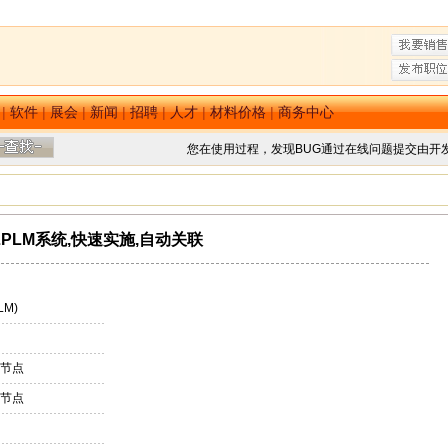
|
软件
|
展会
|
新闻
|
招聘
|
人才
|
材料价格
|
商务中心
您在使用过程，发现BUG通过在线问题提交由开
LPLM系统,快速实施,自动关联
M)
 节点
 节点