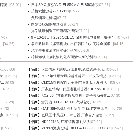
现...
[08-01]
日本SMC滤芯AMD-EL850 AM-EL850滤芯
[07-27]
英格索兰滤芯22436323
[07-27]
负压细菌过滤器
[07-27]
医院负压站除菌过滤器
[07-27]
光学玻璃制造工艺流程及清洗
[07-11]
07-07]
9月16-18日｜2026CCBEC 深圳跨境电商展，链接全...
[07-07]
.
[04-25]
泉跃数控卧式辗环机成功出口韩国 助力高端金属锻...
[04-16]
汽车去虫胶清洗性能提升研究
[03-28]
]
柠檬烯杀虫剂乳液乳化表面活性剂的选择
[03-24]
..
[08-08]
【招商】
汉口信用卡刷现/汉阳取现/武汉武昌提现...
[08-08]
...
[08-08]
【招商】
2026年信用卡风控越来越严，武汉取现提...
[08-08]
..
[08-08]
【招商】
CM315钻机配件大全 阿特拉斯钻机配件大...
[08-07]
.
[07-31]
【招商】
厂家直销高中低压潜孔冲击器 CIR65/70/...
[07-31]
【招商】
KQZ-90（常俗称圆盘钻机）是全气动分体...
[07-30]
.
[07-29]
【招商】
潜孔钻100B QJZ100B气动钻机
[07-29]
07-28]
【招商】
QZJ100B钻机配件厂家生产 边坡支护 水电...
[07-28]
...
[07-28]
【招商】
低风压 中风压110冲击器 厂家自产销售
[07-27]
【招商】
HD152钻头 厂家销售 潜孔钻头
[07-25]
.
[07-25]
【招商】
Parker(派克)滤芯E006GP E006HE E006AC
[07-24]