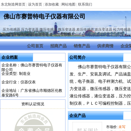
东北制造网首页
|
设为首页
|
添加收藏
|
网站地图
|
联系我们
佛山市赛普特电子仪器有限公司
压力传感器
,
压力变送器
,
微压传感器
,
微压变送器
,
差压传感器
,
差压变送器
,
拉力传感器
位变送器
,
称重传感器
,
称重变送器
,
温度变送器
公司首页
招商产品
销售产品
供求商情
企业
企业档案
公司简介
企业名称：佛山市赛普特电子仪器有
佛山市赛普特电子仪器有限公
限公司
企业类型: 制造业
发、生产、安装及调试。产品涵
统，电子衡器、电子秤测力机、试
企业行业：仪器仪表
力变送器，微压传感器，微压变送
企业地址：广东省佛山市顺德区伦教
泰安路6号
液位传感器，液位变送器，压力控
制仪表，ＰＬＣ可编程控制器，压
资料认证情况
企业产品
市场价:
未写