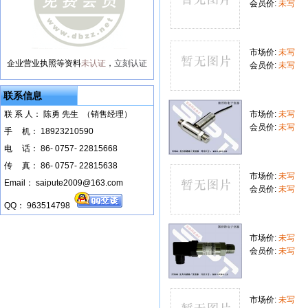
会员价:
未写
市场价:
未写
企业营业执照等资料
未认证
，
立刻认证
会员价:
未写
联系信息
联 系 人： 陈勇 先生 （销售经理）
市场价:
未写
会员价:
未写
手
--
机： 18923210590
电
--
话： 86- 0757- 22815668
传
--
真： 86- 0757- 22815638
市场价:
未写
Email： saipute2009@163.com
会员价:
未写
QQ： 963514798
市场价:
未写
会员价:
未写
市场价:
未写