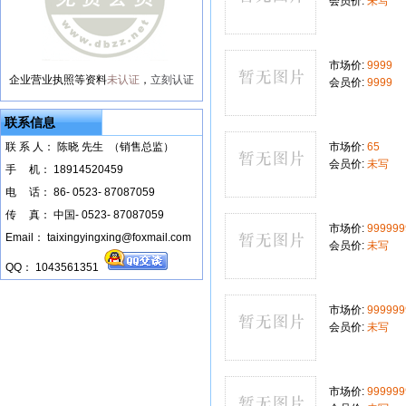
会员价:
未写
市场价:
9999
企业营业执照等资料
未认证
，
立刻认证
会员价:
9999
联系信息
联 系 人： 陈晓 先生 （销售总监）
市场价:
65
会员价:
未写
手
--
机： 18914520459
电
--
话： 86- 0523- 87087059
传
--
真： 中国- 0523- 87087059
市场价:
999999
Email： taixingyingxing@foxmail.com
会员价:
未写
QQ： 1043561351
市场价:
999999
会员价:
未写
市场价:
999999