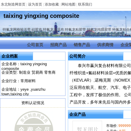
东北制造网首页
|
设为首页
|
添加收藏
|
网站地图
|
联系我们
taixing yingxing composite
特氟龙网格输送带
,
硅胶布
,
特氟龙高温布
,
特氟龙粘胶带
,
特氟龙纯膜胶带
,
特氟龙粘合
公司首页
招商产品
销售产品
供求商情
企业
企业档案
公司简介
企业名称：taixing yingxing
泰兴市赢兴复合材料有限公司
composite
企业类型: 制造业 贸易商 零售商
纤维织造+氟硅材料涂层=优质的氟
（KEVLAR）,诺梅克斯（NOM
企业行业：常用材料
泛应用在航天、航空、汽车、电子
企业地址：yeye ,yuanzhu
town,taixing city
工程中，发挥了极佳的作用。 公
产品开发，多年来先后与国内外多
资料认证情况
企业产品
市场价:
999999