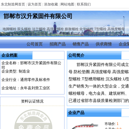
东北制造网首页
|
设为首页
|
添加收藏
|
网站地图
|
联系我们
邯郸市汉升紧固件有限公司
地脚螺栓
,
双头螺栓
,
法兰螺栓
,
高强度螺栓
,
膨胀螺栓
,
化学锚栓
,
T型螺栓
,
高强度螺母
公司首页
招商产品
销售产品
供求商情
企业
企业档案
公司简介
企业名称：邯郸市汉升紧固件有限公
邯郸汉升紧固件有限公司成立
司
企业类型: 制造业
母.防松垫圈.高强度螺母.高强度螺
型螺栓.T型槽用螺栓.沉头螺栓.U
企业行业：通用零件及标准件
生产销售为一体的大型企业，交通
企业地址：永年县刘营工业区
螺栓螺母，电力金具、建筑材料、
已通过省部市县级质量检测部门的检
资料认证情况
企业产品
市场价:
1