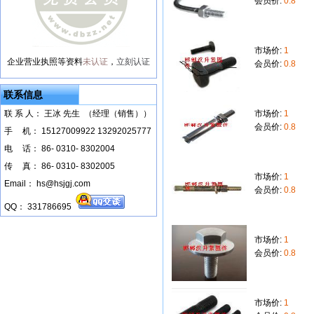
会员价:
0.8
市场价:
1
企业营业执照等资料
未认证
，
立刻认证
会员价:
0.8
联系信息
联 系 人： 王冰 先生 （经理（销售））
市场价:
1
会员价:
0.8
手
--
机： 15127009922 13292025777
电
--
话： 86- 0310- 8302004
传
--
真： 86- 0310- 8302005
市场价:
1
Email： hs@hsjgj.com
会员价:
0.8
QQ： 331786695
市场价:
1
会员价:
0.8
市场价:
1