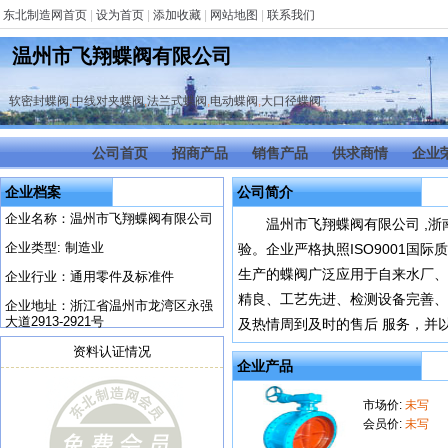
东北制造网首页
|
设为首页
|
添加收藏
|
网站地图
|
联系我们
温州市飞翔蝶阀有限公司
软密封蝶阀
,
中线对夹蝶阀
,
法兰式蝶阀
,
电动蝶阀
,
大口径蝶阀
公司首页
招商产品
销售产品
供求商情
企业
企业档案
公司简介
企业名称：温州市飞翔蝶阀有限公司
温州市飞翔蝶阀有限公司 ,
企业类型: 制造业
验。企业严格执照ISO9001国
生产的蝶阀广泛应用于自来水厂
企业行业：通用零件及标准件
精良、工艺先进、检测设备完善、
企业地址：浙江省温州市龙湾区永强
大道2913-2921号
及热情周到及时的售后 服务，并
资料认证情况
企业产品
市场价:
未写
会员价:
未写