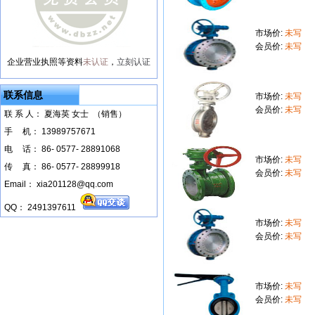
市场价:
未写
会员价:
未写
企业营业执照等资料
未认证
，
立刻认证
联系信息
市场价:
未写
会员价:
未写
联 系 人： 夏海英 女士 （销售）
手
--
机： 13989757671
电
--
话： 86- 0577- 28891068
市场价:
未写
传
--
真： 86- 0577- 28899918
会员价:
未写
Email： xia201128@qq.com
QQ： 2491397611
市场价:
未写
会员价:
未写
市场价:
未写
会员价:
未写