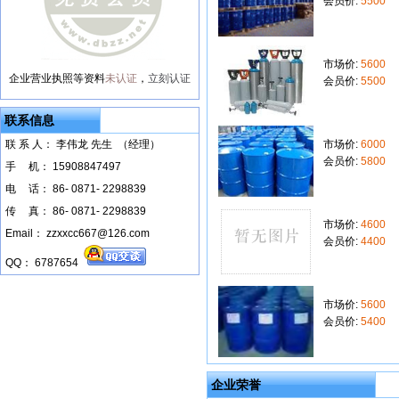
会员价:
5500
市场价:
5600
企业营业执照等资料
未认证
，
立刻认证
会员价:
5500
联系信息
联 系 人： 李伟龙 先生 （经理）
市场价:
6000
会员价:
5800
手
--
机： 15908847497
电
--
话： 86- 0871- 2298839
传
--
真： 86- 0871- 2298839
市场价:
4600
Email： zzxxcc667@126.com
会员价:
4400
QQ： 6787654
市场价:
5600
会员价:
5400
企业荣誉