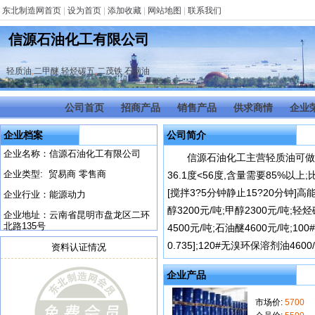
东北制造网首页
|
设为首页
|
添加收藏
|
网站地图
|
联系我们
信源石油化工有限公司
轻质油
,
二甲醚
,
轻烃碳五
,
二茂铁
,
石脑油
公司首页
招商产品
销售产品
供求商情
企业
企业档案
公司简介
企业名称：信源石油化工有限公司
信源石油化工主营轻质油可做液化
企业类型: 贸易商 零售商
36.1度<56度,含量需要85%以
[搅拌3?5分钟静止15?20分钟]高能
企业行业：能源动力
醇3200元/吨;甲醇2300元/吨;轻烃碳
企业地址：云南省昆明市盘龙区二环
北路135号
4500元/吨;石油醚4600元/吨;10
0.735];120#无溴环保溶剂油4600/
资料认证情况
企业产品
市场价:
5700