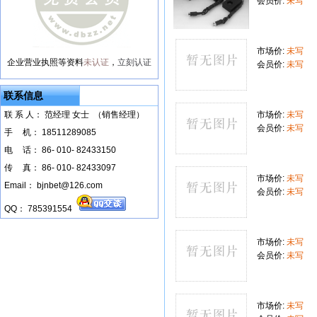
会员价:
未写
市场价:
未写
企业营业执照等资料
未认证
，
立刻认证
会员价:
未写
联系信息
联 系 人： 范经理 女士 （销售经理）
市场价:
未写
会员价:
未写
手
--
机： 18511289085
电
--
话： 86- 010- 82433150
传
--
真： 86- 010- 82433097
市场价:
未写
Email： bjnbet@126.com
会员价:
未写
QQ： 785391554
市场价:
未写
会员价:
未写
市场价:
未写