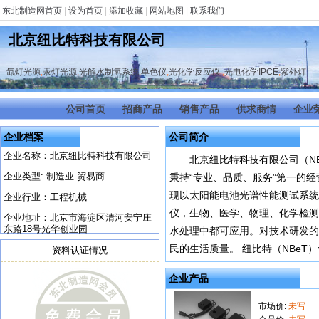
东北制造网首页
|
设为首页
|
添加收藏
|
网站地图
|
联系我们
北京纽比特科技有限公司
氙灯光源
,
汞灯光源
,
光解水制氢系统
,
单色仪
,
光化学反应仪
,
光电化学IPCE
,
紫外灯
公司首页
招商产品
销售产品
供求商情
企业
企业档案
公司简介
企业名称：北京纽比特科技有限公司
北京纽比特科技有限公司（NB
企业类型: 制造业 贸易商
秉持“专业、品质、服务”第一的
现以太阳能电池光谱性能测试系统
企业行业：工程机械
仪，生物、医学、物理、化学检测
企业地址：北京市海淀区清河安宁庄
东路18号光华创业园
水处理中都可应用。对技术研发的
民的生活质量。 纽比特（NBeT
资料认证情况
企业产品
市场价:
未写