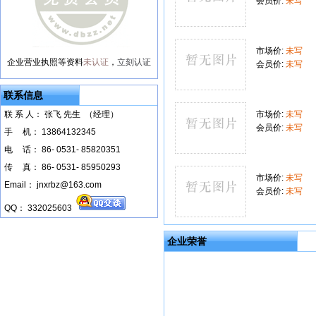
会员价:
未写
市场价:
未写
企业营业执照等资料
未认证
，
立刻认证
会员价:
未写
联系信息
联 系 人： 张飞 先生 （经理）
市场价:
未写
会员价:
未写
手
--
机： 13864132345
电
--
话： 86- 0531- 85820351
传
--
真： 86- 0531- 85950293
市场价:
未写
Email： jnxrbz@163.com
会员价:
未写
QQ： 332025603
企业荣誉