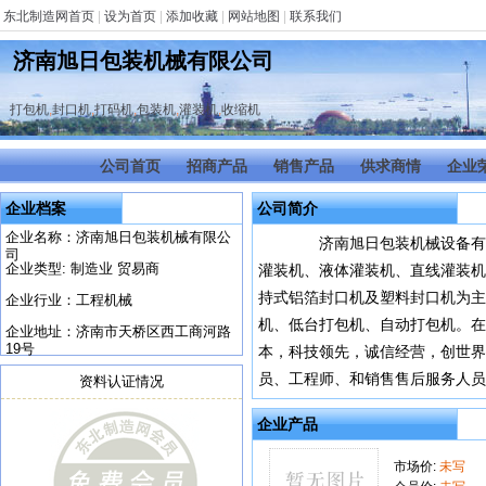
东北制造网首页
|
设为首页
|
添加收藏
|
网站地图
|
联系我们
济南旭日包装机械有限公司
打包机
,
封口机
,
打码机
,
包装机
,
灌装机
,
收缩机
公司首页
招商产品
销售产品
供求商情
企业
企业档案
公司简介
企业名称：济南旭日包装机械有限公
济南旭日包装机械设备有限
司
企业类型: 制造业 贸易商
灌装机、液体灌装机、直线灌装机
持式铝箔封口机及塑料封口机为主
企业行业：工程机械
机、低台打包机、自动打包机。
企业地址：济南市天桥区西工商河路
19号
本，科技领先，诚信经营，创世
员、工程师、和销售售后服务人员，
资料认证情况
企业产品
市场价:
未写