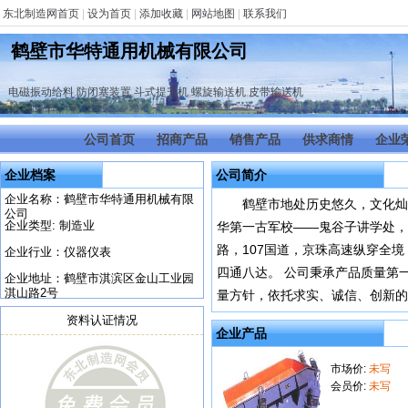
东北制造网首页
|
设为首页
|
添加收藏
|
网站地图
|
联系我们
鹤壁市华特通用机械有限公司
电磁振动给料
,
防闭塞装置
,
斗式提升机
,
螺旋输送机
,
皮带输送机
公司首页
招商产品
销售产品
供求商情
企业
企业档案
公司简介
企业名称：鹤壁市华特通用机械有限
鹤壁市地处历史悠久，文化灿
公司
企业类型: 制造业
华第一古军校——鬼谷子讲学处
路，107国道，京珠高速纵穿全
企业行业：仪器仪表
四通八达。 公司秉承产品质量第
企业地址：鹤壁市淇滨区金山工业园
淇山路2号
量方针，依托求实、诚信、创新
资料认证情况
企业产品
市场价:
未写
会员价:
未写