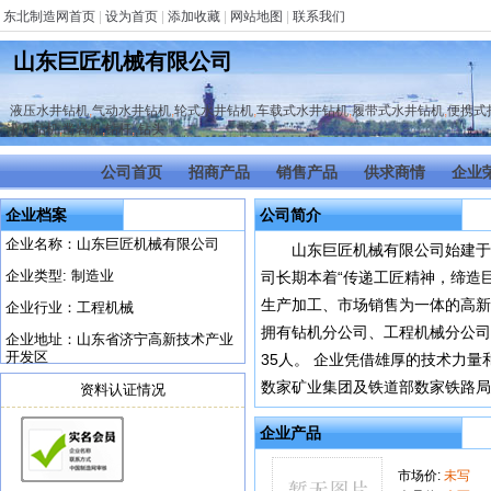
东北制造网首页
|
设为首页
|
添加收藏
|
网站地图
|
联系我们
山东巨匠机械有限公司
液压水井钻机
,
气动水井钻机
,
轮式水井钻机
,
车载式水井钻机
,
履带式水井钻机
,
便携式
潜孔钻机
,
凿岩机
,
钻杆
,
,钻头
公司首页
招商产品
销售产品
供求商情
企业
企业档案
公司简介
企业名称：山东巨匠机械有限公司
山东巨匠机械有限公司始建于
企业类型: 制造业
司长期本着“传递工匠精神，缔造
生产加工、市场销售为一体的高新
企业行业：工程机械
拥有钻机分公司、工程机械分公司
企业地址：山东省济宁高新技术产业
开发区
35人。 企业凭借雄厚的技术力
数家矿业集团及铁道部数家铁路局
资料认证情况
企业产品
市场价:
未写