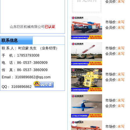
会员价:
未写
市场价:
未写
山东巨匠机械有限公司
已认证
会员价:
未写
联系信息
联 系 人： 时启蒙 先生 （业务经理）
市场价:
未写
会员价:
未写
手
--
机： 17853793008
电
--
话： 86- 0537- 3860909
传
--
真： 86- 0537- 3860909
市场价:
未写
Email： 3169896862@qq.com
会员价:
未写
QQ： 3169896862
市场价:
未写
会员价:
未写
市场价:
未写