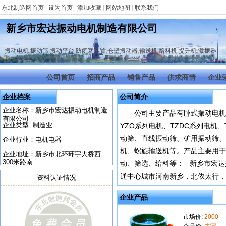
东北制造网首页
|
设为首页
|
添加收藏
|
网站地图
|
联系我们
新乡市宏达振动电机制造有限公司
振动电机
,
振动筛
,
振动平台
,
防闭塞装置
,
仓壁振动器
,
输送机
,
给料机
,
提升机
,
激振器
公司首页
招商产品
销售产品
供求商情
企业
企业档案
公司简介
企业名称：新乡市宏达振动电机制造
公司主要产品有卧式振动电机：
有限公司
企业类型: 制造业
YZO系列电机、TZDC系列电机
动筛、直线振动筛、矿用振动筛、
企业行业：电机电器
机、螺旋输送机等。产品主要用于
企业地址：新乡市北环环宇大桥西
300米路南
动、筛选、给料等； 新乡市宏达
通中心城市河南新乡，北依太行，
资料认证情况
企业产品
市场价:
2000