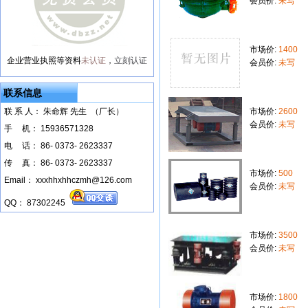
会员价:
未写
市场价:
1400
企业营业执照等资料
未认证
，
立刻认证
会员价:
未写
联系信息
联 系 人： 朱命辉 先生 （厂长）
市场价:
2600
会员价:
未写
手
--
机： 15936571328
电
--
话： 86- 0373- 2623337
传
--
真： 86- 0373- 2623337
市场价:
500
Email： xxxhhxhhczmh@126.com
会员价:
未写
QQ： 87302245
市场价:
3500
会员价:
未写
市场价:
1800