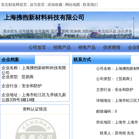
东北制造网首页
|
设为首页
|
添加收藏
|
网站地图
|
联系我们
上海拂煦新材料科技有限公司
洒水喷头
,
信号蝶阀
,
信号闸阀
,
湿式报警阀
,
雨淋阀
,
消防阀门
,
水流指示器
,
压力开关
公司首页
招商产品
销售产品
供求商情
企业
企业档案
联系方式
企业名称：上海拂煦新材料科技有限
公司名称：
上海拂煦新材
公司
企业类型: 贸易商
公司类型：
[ 贸易商 ]
企业行业：安全和防护
主营行业：
安全和防护
企业地址：上海市松江区九亭镇九新
公路339号1幢14楼
详细地址：
上海市松江区九
资料认证情况
邮政编码：
0
所在地区：
上海市 上海市
联系人：
苏伟煌 先生