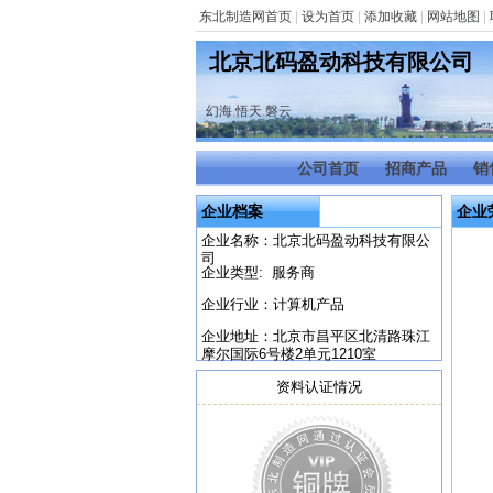
东北制造网首页
|
设为首页
|
添加收藏
|
网站地图
|
北京北码盈动科技有限公司
幻海
,
悟天
,
磐云
公司首页
招商产品
销
企业档案
企业
企业名称：北京北码盈动科技有限公
司
企业类型: 服务商
企业行业：计算机产品
企业地址：北京市昌平区北清路珠江
摩尔国际6号楼2单元1210室
资料认证情况