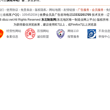
度可以
换取本站广告
，多发多得。
我们
-
使用协议
-
免责条款
-
版权隐私
-
网站地图
-
友情链接
-
广告服务
-
会员服务
-
免
 | 在线客户QQ：
105452034
| 收费会员及广告咨询电话
13332201705
技术支持：辽
6 dbzz.net All Rights Reserved
东北制造网
(东北地区唯一制造业网上平台) 版权所有
为获得最佳浏览效果，建议使用IE7以上，或Firefox7以上浏览器
经营性网站
百强网站
网络110
不良信
备案信息
诚信联盟
报警服务
举报中