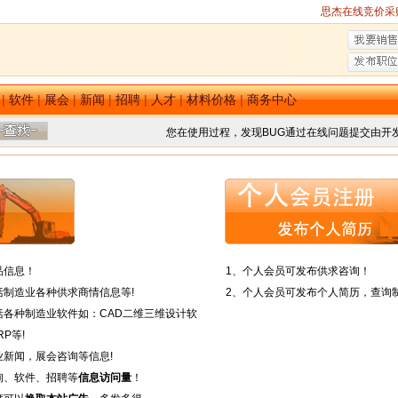
思杰在线竞价采
|
软件
|
展会
|
新闻
|
招聘
|
人才
|
材料价格
|
商务中心
您在使用过程，发现BUG通过在线问题提交由开
品信息！
1、个人会员可发布供求咨询！
括制造业各种供求商情信息等!
2、个人会员可发布个人简历，查询
括各种制造业软件如：CAD二维三维设计软
P等!
业新闻，展会咨询等信息!
询、软件、招聘等
信息访问量
！