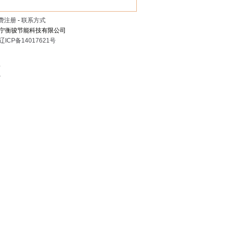
费注册
-
联系方式
宁衡骏节能科技有限公司
辽ICP备14017621号
息
心