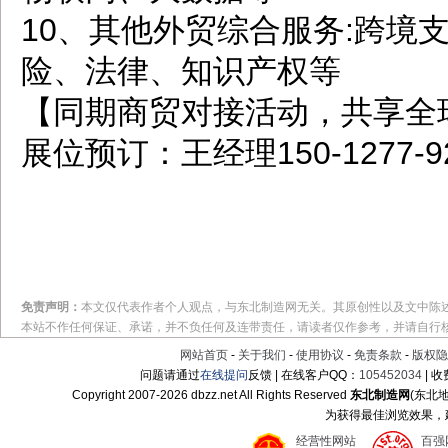
10、其他外贸综合服务:跨境
险、法律、知识产权等
【同期商贸对接活动，共享全
展位预订：王经理150-1277-
免责声明：
本文仅代表作者个人观点，与东北制造网无关。其原创性以及文中陈
本站不作任何保证、承诺，并不负任何及连带责任，请读者仅作参考，并请自行
网站首页
-
关于我们
-
使用协议
-
免责条款
-
版权隐
问题请通过
在线提问
反馈 | 在线客户QQ：
105452034
| 
Copyright 2007-
2026 dbzz.net All Rights Reserved
东北制造网
(东北
为获得最佳浏览效果，建议
经营性网站
百强