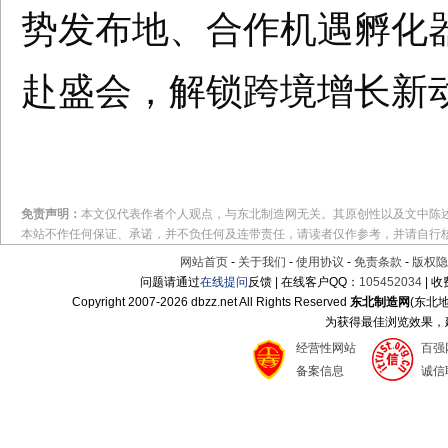
势发布地、合作机遇孵化
赴盛会，解锁跨境增长新
免责声明：
本文仅代表作者个人观点，与东北制造网无关。其原创性以及文中陈
本站不作任何保证、承诺，并不负任何及连带责任，请读者仅作参考，并请自行
网站首页
-
关于我们
-
使用协议
-
免责条款
-
版权隐
问题请通过
在线提问
反馈 | 在线客户QQ：
105452034
| 
Copyright 2007-
2026 dbzz.net All Rights Reserved
东北制造网
(东北
为获得最佳浏览效果，建议
经营性网站
百强
备案信息
诚信