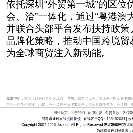
依托深圳“外贸第一城”的区位
会、洽”一体化，通过“粤港澳
并联合头部平台发布扶持政策
品牌化策略，推动中国跨境贸易
为全球商贸注入新动能。
免责声明：
本文仅代表作者个人观点，与东北制造网无关。其原创性以及文中陈
本站不作任何保证、承诺，并不负任何及连带责任，请读者仅作参考，并请自行
网站首页
-
关于我们
-
使用协议
-
免责条款
-
版权隐
问题请通过
在线提问
反馈 | 在线客户QQ：
105452034
| 
Copyright 2007-
2026 dbzz.net All Rights Reserved
东北制造网
(东北
为获得最佳浏览效果，建议