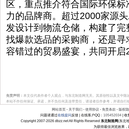
区，重点推介符合国际环保标
力的品牌商。超过2000家源
发设计到物流仓储，构建了完
找爆款选品的采购商，还是寻
容错过的贸易盛宴，共同开启2
免责声明：
本文仅代表作者个人观点，与东北制造网无关。其原创性以及文中陈
本站不作任何保证、承诺，并不负任何及连带责任，请读者仅作参考，并请自行
网站首页
-
关于我们
-
使用协议
-
免责条款
-
版权隐
问题请通过
在线提问
反馈 | 在线客户QQ：
105452034
| 
Copyright 2007-
2026 dbzz.net All Rights Reserved
东北制造网
(东北
为获得最佳浏览效果，建议