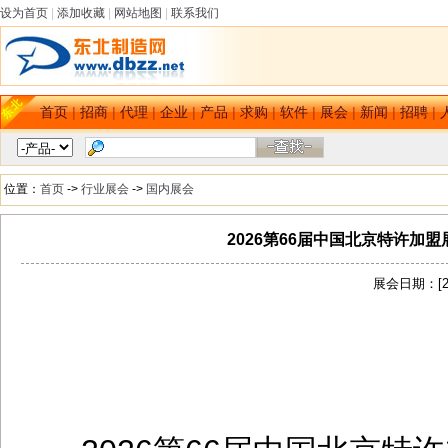
设为首页
|
添加收藏
|
网站地图
|
联系我们
首页
|
招商
|
代理
|
企业
|
产品
|
求购
|
软件
|
展会
|
新闻
|
招聘
|
位置：
首页
->
行业展会
->
国内展会
2026第66届中国北京特许加
展会日期：[202