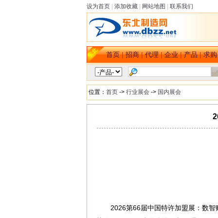
设为首页
|
添加收藏
|
网站地图
|
联系我们
首页
|
招商
|
代理
|
企业
|
产品
|
求购
位置：
首页
->
行业展会
->
国内展会
2026第66届中国特许加盟展：数智
dbzz.net