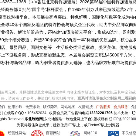
—6267—1368（＋V备注北京特许加盟展）2026第66届中国特许加盟展
商务部直批的“国字号”标杆展会，自1999年创办以来已持续运营27年
搭建高效对接平台。本届展会亮点突出、特色鲜明，国际化与数字化成为核
全球40余个国家及地区的特许协会与顶尖企业代表，助力中外品牌双向
业报告、解读前沿趋势，还搭建“加盟决策云平台”，集成AI选址、盈利
70余个细分赛道，严选300余家符合“两店一年”标准的优质品牌。核心
利店、母婴用品、国潮文创等；生活服务类涵盖家政、美容美体、宠物服
上下游服务商，形成完整加盟生态。本届展会展览面积达45000平方米，预
老牌标杆与新锐品牌，既为创业者提供多元选择，也为品牌方拓展市场提供
制造网无关。其原创性以及文中陈述文字和内容未经本站证实，对本文以及其中全部或
责任，请读者仅作参考，并请自行核实相关内容。
联系时请说明在东北制造网上看到的
我们
-
使用协议
-
免责条款
-
版权隐私
-
网站地图
-
友情链接
-
广告服务
-
会员服务
-
免
 | 在线客户QQ：
105452034
| 收费会员及广告咨询电话
13332201705
技术支持：辽
ights Reserved
东北制造网
(东北地区唯一制造业网上平台) 版权所有
辽ICP备202100
为获得最佳浏览效果，建议使用IE7以上，或Firefox7以上浏览器
经营性网站
百强网站
网络110
不良信