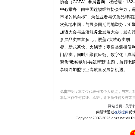
协会（CCFA）参展咨询：杨经理：132
中心举办，由中国连锁经营协会主办，是经
市场的风向标”，为创业者与优质品牌
次落地中国，与展会同期同地举办，汇聚
加盟大会与生活服务业发展大会，发布行
参展品类丰富多元，覆盖7大核心类别、
餐、新式茶饮、火锅等；零售类囊括便
门品类，同时汇聚供应链、数字化工具等
聚焦“数智赋能·共筑新盟”主题，兼顾
享特许加盟行业高质量发展新机遇。
免责声明：
本文仅代表作者个人观点，与东北
本站不作任何保证、承诺，并不负任何及连带
网站首页
-
关于
问题请通过
在线提问
反馈
Copyright 2007-
2026 dbzz.net All R