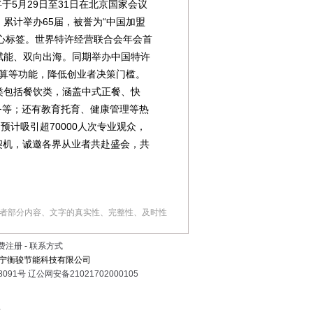
将于5月29日至31日在北京国家会议
，累计举办65届，被誉为“中国加盟
心标签。世界特许经营联合会年会首
赋能、双向出海。同期举办中国特许
测算等功能，降低创业者决策门槛。
品类包括餐饮类，涵盖中式正餐、快
务等；还有教育托育、健康管理等热
计吸引超70000人次专业观众，
契机，诚邀各界从业者共赴盛会，共
者部分内容、文字的真实性、完整性、及时性
费注册
-
联系方式
宁衡骏节能科技有限公司
8091号
辽公网安备21021702000105
息