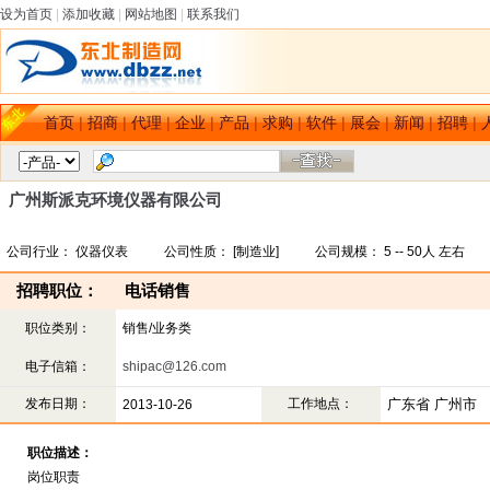
设为首页
|
添加收藏
|
网站地图
|
联系我们
首页
|
招商
|
代理
|
企业
|
产品
|
求购
|
软件
|
展会
|
新闻
|
招聘
|
广州斯派克环境仪器有限公司
公司行业： 仪器仪表 公司性质： [制造业] 公司规模： 5 -- 50人 左右
招聘职位：
电话销售
职位类别：
销售/业务类
电子信箱：
shipac@126.com
发布日期：
工作地点：
广东省 广州市
2013-10-26
职位描述：
岗位职责