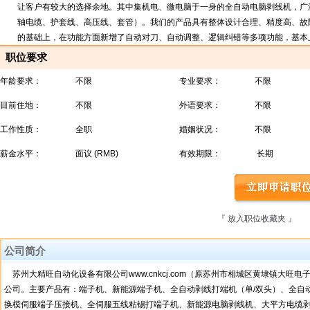
让客户有较大的选择余地。其中集机电、微电脑于一身的全自动电脑剥线机，广
轴电缆、护套线、高压线、套管）。我们的产品具有整体设计合理、精度高、故
的基础上，在功能方面新增了自动对刀、自动调整、逻辑纠错等多项功能，基本上实现了无人化
职位要求
年龄要求：
不限
专业要求：
不限
目前住地：
不限
外语要求：
不限
工作性质：
全职
婚姻状况：
不限
薪金水平：
面议 (RMB)
有效期限：
长期
『 放入职位收藏夹 』
『
公司简介
苏州大精旺自动化设备有限公司www.cnkcj.com（原苏州市相城区黄埭镇大
公司。主要产品有：端子机、新能源端子机、全自动剥线打端机（单/双头）、全自
换模伺服端子压接机、全伺服五线粘锡打端子机、新能源电脑剥线机、大平方电缆剥