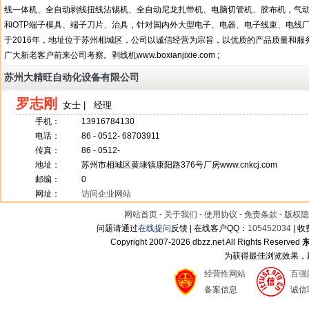
线一体机、全自动剥线扭线沾锡机、全自动尼龙扎带机、电脑切管机、胶布机，气
和OTP端子模具、端子刀片、治具，针对国内外大型电子、电器、电子线束、电线
于2016年，地址位于苏州相城区，公司以诚信经营为宗旨，以优质的产品质量和
广大新老客户前来公司考察。剥线机www.boxianjixie.com ;
苏州大精旺自动化设备有限公司
罗志刚
女士 | 经理
手机：
13916784130
电话：
86 - 0512- 68703911
传真：
86 - 0512-
地址：
苏州市相城区黄埭镇康阳路376号厂房www.cnkcj.com
邮编：
0
网址：
访问企业网站
网站首页
-
关于我们
-
使用协议
-
免责条款
-
版权隐
问题请通过
在线提问
反馈 | 在线客户QQ：
105452034
| 
Copyright 2007-
2026 dbzz.net All Rights Reserved
为获得最佳浏览效果，建议
经营性网站
百强
备案信息
诚信