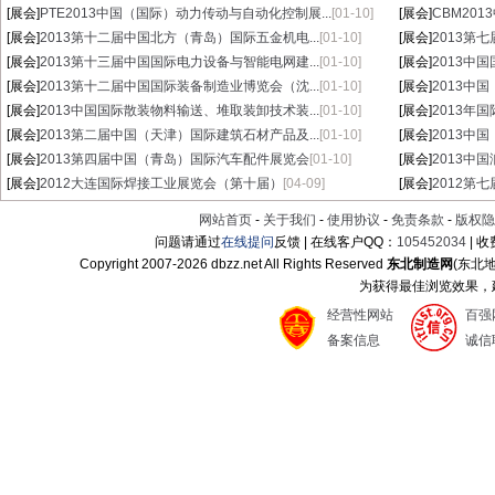
[展会]
PTE2013中国（国际）动力传动与自动化控制展...
[01-10]
[展会]
CBM20
[展会]
2013第十二届中国北方（青岛）国际五金机电...
[01-10]
[展会]
2013第
[展会]
2013第十三届中国国际电力设备与智能电网建...
[01-10]
[展会]
2013中
[展会]
2013第十二届中国国际装备制造业博览会（沈...
[01-10]
[展会]
2013中
[展会]
2013中国国际散装物料输送、堆取装卸技术装...
[01-10]
[展会]
2013年
[展会]
2013第二届中国（天津）国际建筑石材产品及...
[01-10]
[展会]
2013中
[展会]
2013第四届中国（青岛）国际汽车配件展览会
[01-10]
[展会]
2013中
[展会]
2012大连国际焊接工业展览会（第十届）
[04-09]
[展会]
2012第
网站首页
-
关于我们
-
使用协议
-
免责条款
-
版权隐
问题请通过
在线提问
反馈 | 在线客户QQ：
105452034
| 
Copyright 2007-
2026 dbzz.net All Rights Reserved
东北制造网
(东北
为获得最佳浏览效果，建议
经营性网站
百强
备案信息
诚信