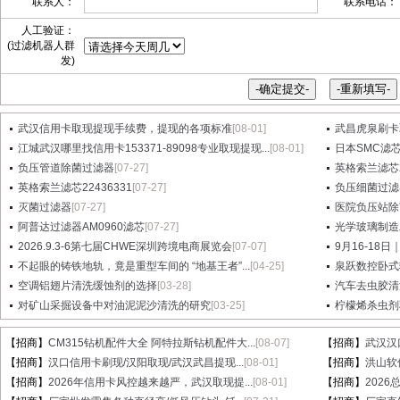
联系人：
联系电话：
人工验证：
(过滤机器人群
发)
武汉信用卡取现提现手续费，提现的各项标准
[08-01]
武昌虎泉刷卡
江城武汉哪里找信用卡153371-89098专业取现提现...
[08-01]
日本SMC滤芯A
负压管道除菌过滤器
[07-27]
英格索兰滤芯2
英格索兰滤芯22436331
[07-27]
负压细菌过滤
灭菌过滤器
[07-27]
医院负压站除
阿普达过滤器AM0960滤芯
[07-27]
光学玻璃制造
2026.9.3-6第七届CHWE深圳跨境电商展览会
[07-07]
9月16-18日
不起眼的铸铁地轨，竟是重型车间的 “地基王者”...
[04-25]
泉跃数控卧式
空调铝翅片清洗缓蚀剂的选择
[03-28]
汽车去虫胶清
对矿山采掘设备中对油泥泥沙清洗的研究
[03-25]
柠檬烯杀虫剂
【招商】
CM315钻机配件大全 阿特拉斯钻机配件大...
[08-07]
【招商】
武汉汉
【招商】
汉口信用卡刷现/汉阳取现/武汉武昌提现...
[08-01]
【招商】
洪山软件
【招商】
2026年信用卡风控越来越严，武汉取现提...
[08-01]
【招商】
202