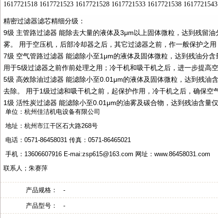
1617721518 1617721523 1617721528 1617721533 1617721538 1617721543
精密过滤器滤芯精细分级：
9
级 主管路过滤器 能除去大量的液体及
3
μ
m
以上固体微粒，达到残留油
雾。 用于空压机，后部冷却器之后，其它过滤器之前，作一般保护之
7
级 空气管路过滤器 能滤除小至
1
μ
m
的液体及固体微粒，达到残油分含
用于
5
级过滤器之前作前处理之用；冷干机和吸干机之后，进一步提高
5
级 高效除油过滤器 能滤除小至
0.01
μ
m
的液体及固体微粒，达到残油
去除。 用于
1
级过滤和吸干机之前，起保护作用，冷干机之后，确保空
1
级 活性炭过滤器 能滤除小至
0.01
μ
m
的油雾及碳合物，达到残油含量
单位：杭州佳洁机电设备有限公司
地址：杭州市江干区石大路
268
号
电话：
0571-86458031
传真：
0571-86465021
手机：
13606607916 E-mai:zsp615@163.com
网址：
www.86458031.com
联系人；朱赛萍
产品规格：
-
产品型号：
-