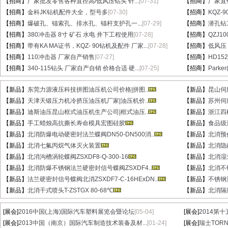
【招商】
厂家批发零售各种直径高/低风压钻头 钎...
[07-31]
【招商】
厂家直销
【招商】
金科JK钻机配件大全，型号多
[07-30]
【招商】
KQZ-
【招商】
爆破孔、锚索孔、排水孔、锚杆支护孔一...
[07-29]
【招商】
潜孔钻1
【招商】
380冲击器 8寸 矿石 水电 井下工程使用
[07-28]
【招商】
QZJ1
【招商】
带有KA MA证书，KQZ- 90钻机及配件 厂家...
[07-28]
【招商】
低风压
【招商】
110冲击器 厂家自产销售
[07-27]
【招商】
HD15
【招商】
340-115钻头 厂家自产自销 价格合适 硬...
[07-25]
【招商】
Parke
【新品】
东莞力源液压科技拼图油压机公司价格|拼图..
【新品】
昆山伺
【新品】
天津天锻压力机冷挤压油压机厂家|油压机价..
【新品】
苏州伺
【新品】
迪斯油压昆山框式油压机生产公司|框式油压..
【新品】
浙江四
【新品】
手工蜡烛高抗撕长寿命模具宏图硅胶
【新品】
食品级
【新品】
北消防爆电动硬密封法兰蝶阀DN50-DN500消..
【新品】
北消预作
【新品】
北消七氟丙烷气体灭火装置
【新品】
北消隐蔽
【新品】
北消沟槽涡轮蝶阀ZSXDF8-Q-300-16
【新品】
北消湿式
【新品】
北消防爆不锈钢法兰硬密封信号蝶阀ZSXDF4..
【新品】
北消不锈
【新品】
法兰硬密封信号蝶阀北消ZSXDF7-C-16HExDN..
【新品】
不锈钢湿
【新品】
北消干式喷头T-ZSTGX 80-68℃
【新品】
北消隔膜
[展会]
2016中国(上海)国际汽车塑料展览会暨论坛
[05-04]
[展会]
2014第
[展会]
2013中国（南京）国际汽车制造技术装备及材...
[01-24]
[展会]
瑞士TORN