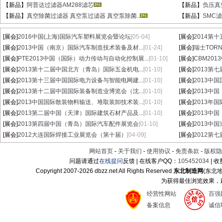
【新品】
阿普达过滤器AM288滤芯
【新品】
负压真
【新品】
真空除菌过滤器 真空泵过滤器 真空泵除菌..
【新品】
SMC滤芯
[展会]
2016中国(上海)国际汽车塑料展览会暨论坛
[05-04]
[展会]
2014第
[展会]
2013中国（南京）国际汽车制造技术装备及材...
[01-24]
[展会]
瑞士TORN
[展会]
PTE2013中国（国际）动力传动与自动化控制展...
[01-10]
[展会]
CBM20
[展会]
2013第十二届中国北方（青岛）国际五金机电...
[01-10]
[展会]
2013第
[展会]
2013第十三届中国国际电力设备与智能电网建...
[01-10]
[展会]
2013中
[展会]
2013第十二届中国国际装备制造业博览会（沈...
[01-10]
[展会]
2013中
[展会]
2013中国国际散装物料输送、堆取装卸技术装...
[01-10]
[展会]
2013年
[展会]
2013第二届中国（天津）国际建筑石材产品及...
[01-10]
[展会]
2013中
[展会]
2013第四届中国（青岛）国际汽车配件展览会
[01-10]
[展会]
2013中
[展会]
2012大连国际焊接工业展览会（第十届）
[04-09]
[展会]
2012第
网站首页
-
关于我们
-
使用协议
-
免责条款
-
版权隐
问题请通过
在线提问
反馈 | 在线客户QQ：
105452034
| 
Copyright 2007-
2026 dbzz.net All Rights Reserved
东北制造网
(东北
为获得最佳浏览效果，建议
经营性网站
百强
备案信息
诚信