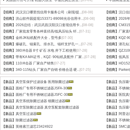
美国设计出可开颅“机器人医生” 手速比真正医生...
[05-09]
中国制造业走
【招商】
武汉汉口哪里找信用卡服务公司（刷现/提...
[08-08]
【招商】
汉口信
【招商】
洪山软件园提现153371-89098光谷信用卡...
[08-08]
【招商】
202
【招商】
2026总结：武汉武昌汉阳汉口套现信用卡...
[08-08]
【招商】
CM31
【招商】
厂家批发零售各种直径高/低风压钻头 钎...
[07-31]
【招商】
厂家直销
【招商】
金科JK钻机配件大全，型号多
[07-30]
【招商】
KQZ-
【招商】
爆破孔、锚索孔、排水孔、锚杆支护孔一...
[07-29]
【招商】
潜孔钻1
【招商】
380冲击器 8寸 矿石 水电 井下工程使用
[07-28]
【招商】
QZJ1
【招商】
带有KA MA证书，KQZ- 90钻机及配件 厂家...
[07-28]
【招商】
低风压
【招商】
110冲击器 厂家自产销售
[07-27]
【招商】
HD15
【招商】
340-115钻头 厂家自产自销 价格合适 硬...
[07-25]
【招商】
Parke
【新品】
真空泵保护过滤设备 医用除菌过滤
【新品】
负压吸
【新品】
面粉厂专用不锈钢过滤器JSFA-30
【新品】
不锈钢
【新品】
面粉厂专用不锈钢过滤器JSFC-30
【新品】
医院真
【新品】
真空系统除菌过滤器 细菌过滤器
【新品】
负压吸
【新品】
真空泵除菌过滤器 真空泵配套除菌过滤器
【新品】
负压吸
【新品】
真空泵过滤器
【新品】
阿普达
【新品】
除菌过滤器
【新品】
不锈钢
【新品】
英格索兰滤芯23424922
【新品】
SMC滤芯