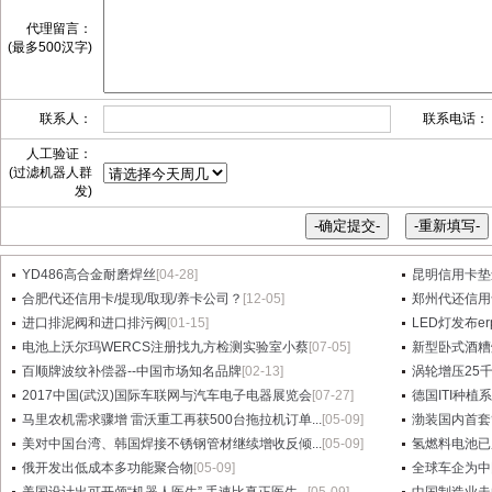
代理留言：
(最多500汉字)
联系人：
联系电话：
人工验证：
(过滤机器人群
发)
YD486高合金耐磨焊丝
[04-28]
昆明信用卡垫
合肥代还信用卡/提现/取现/养卡公司？
[12-05]
郑州代还信用
进口排泥阀和进口排污阀
[01-15]
LED灯发布e
电池上沃尔玛WERCS注册找九方检测实验室小蔡
[07-05]
新型卧式酒糟
百顺牌波纹补偿器--中国市场知名品牌
[02-13]
涡轮增压25
2017中国(武汉)国际车联网与汽车电子电器展览会
[07-27]
德国ITI种植
马里农机需求骤增 雷沃重工再获500台拖拉机订单...
[05-09]
渤装国内首套
美对中国台湾、韩国焊接不锈钢管材继续增收反倾...
[05-09]
氢燃料电池已
俄开发出低成本多功能聚合物
[05-09]
全球车企为中