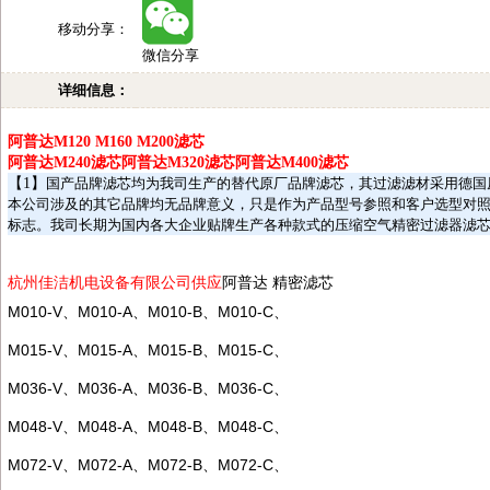
移动分享：
微信分享
详细信息：
阿普达
M120 M160 M200
滤芯
阿普达
M240
滤芯阿普达
M320
滤芯阿普达
M400
滤芯
【
1
】
国产品牌滤芯均为我司生产的替代原厂品牌滤芯，其过滤滤材采用德国
本公司涉及的其它品牌均无品牌意义，只是作为产品型号参照和客户选型对
标志。我司长期为国内各大企业贴牌生产各种款式的压缩空气精密过滤器滤
杭州佳洁机电设备有限公司供应
阿普达 精密滤芯
M010-V
、
M010-A
、
M010-B
、
M010-C
、
M015-V
、
M015-A
、
M015-B
、
M015-C
、
M036-V
、
M036-A
、
M036-B
、
M036-C
、
M048-V
、
M048-A
、
M048-B
、
M048-C
、
M072-V
、
M072-A
、
M072-B
、
M072-C
、