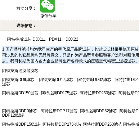
移动分享：
微信分享
详细信息：
阿特拉斯滤芯
DDX11
、
PDX11
、
DDX22
1
国产品牌滤芯均为我司生产的替代原厂品牌滤芯，其过滤滤材采用德国原装
司涉及的其它品牌均无品牌意义，只是作为产品型号参照和客户选型对照使
志。我司长期为国内各大企业贴牌生产各种款式的压缩空气精密过滤器滤芯
阿特拉斯过滤器滤芯
阿特拉斯
DD9
滤芯
阿特拉斯
DD17
滤芯
阿特拉斯
DD32
滤芯
阿特拉斯
DD4
滤芯
阿特拉斯
DD150
滤芯
阿特拉斯
DD175
滤芯
阿特拉斯
DD260
滤芯
阿特拉斯
D
阿特拉斯
DDP9
滤芯
阿特拉斯
DDP17
滤芯
阿特拉斯
DDP32
滤芯
阿特拉斯
D
DDP120
滤芯
阿特拉斯
DDP150
滤芯
阿特拉斯
DDP175
滤芯
阿特拉斯
DDP260
滤芯
阿特拉