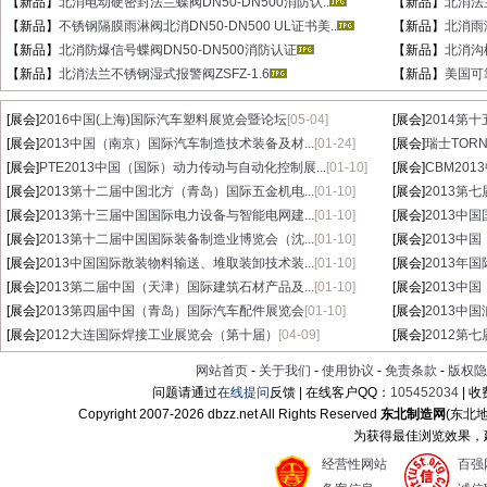
【新品】
北消电动硬密封法兰蝶阀DN50-DN500消防认..
【新品】
北消法
【新品】
不锈钢隔膜雨淋阀北消DN50-DN500 UL证书美..
【新品】
北消雨淋
【新品】
北消防爆信号蝶阀DN50-DN500消防认证
【新品】
北消沟
【新品】
北消法兰不锈钢湿式报警阀ZSFZ-1.6
【新品】
美国可
[展会]
2016中国(上海)国际汽车塑料展览会暨论坛
[05-04]
[展会]
2014第
[展会]
2013中国（南京）国际汽车制造技术装备及材...
[01-24]
[展会]
瑞士TORN
[展会]
PTE2013中国（国际）动力传动与自动化控制展...
[01-10]
[展会]
CBM20
[展会]
2013第十二届中国北方（青岛）国际五金机电...
[01-10]
[展会]
2013第
[展会]
2013第十三届中国国际电力设备与智能电网建...
[01-10]
[展会]
2013中
[展会]
2013第十二届中国国际装备制造业博览会（沈...
[01-10]
[展会]
2013中
[展会]
2013中国国际散装物料输送、堆取装卸技术装...
[01-10]
[展会]
2013年
[展会]
2013第二届中国（天津）国际建筑石材产品及...
[01-10]
[展会]
2013中
[展会]
2013第四届中国（青岛）国际汽车配件展览会
[01-10]
[展会]
2013中
[展会]
2012大连国际焊接工业展览会（第十届）
[04-09]
[展会]
2012第
网站首页
-
关于我们
-
使用协议
-
免责条款
-
版权隐
问题请通过
在线提问
反馈 | 在线客户QQ：
105452034
| 
Copyright 2007-
2026 dbzz.net All Rights Reserved
东北制造网
(东北
为获得最佳浏览效果，建议
经营性网站
百强