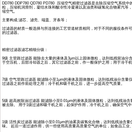
DD780 DDP780 QD780 PD780
压缩空气精密过滤器是去除压缩空气系统中
粒，压缩机润滑剂，凝结水珠和酸冷性冷凝液以及油类和碳氢化合物雾汽等
缩空气。
主要构成
:
滤芯、滤壳、端盖、牙条等；
过滤器的材质一般选择与所连接的工艺管道材质相同，对于不同的服役条件
的过滤器。
精密过滤器滤芯精细分级：
9
级
主管路过滤器
能除去大量的液体及
3
μ
m
以上固体微粒，达到低残留油分
于空压机，后部冷却器之后，其它过滤器之前，作一般保护之用；用于冷干
7
级
空气管路过滤器
能滤除小至
1
μ
m
的液体及固体微粒，达到低残油分含量
过滤器之前作前处理之用；冷干机和吸干机之后，进一步提高空气质量。
5
级
超高效除油过滤器
能滤除小至
0.01
μ
m
的液体及固体微粒，达到低残油含
被去除。
用于
1
级过滤和吸干机之前，起保护作用，冷干机之后，确保空气中
1
级
活性炭过滤器
能滤除小至
0.01
μ
m
的油雾及碳氢化合物，达到低残油含量
味。
起后一道过滤作用，供一些使用高质量高质量空气的单位，如食品工业