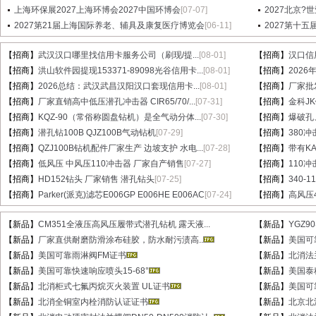
上海环保展2027上海环博会2027中国环博会
[07-07]
2027北京?
2027第21届上海国际养老、辅具及康复医疗博览会
[06-11]
2027第十
【招商】
武汉汉口哪里找信用卡服务公司（刷现/提...
[08-01]
【招商】
汉口信
【招商】
洪山软件园提现153371-89098光谷信用卡...
[08-01]
【招商】
202
【招商】
2026总结：武汉武昌汉阳汉口套现信用卡...
[08-01]
【招商】
厂家批
【招商】
厂家直销高中低压潜孔冲击器 CIR65/70/...
[07-31]
【招商】
金科J
【招商】
KQZ-90（常俗称圆盘钻机）是全气动分体...
[07-30]
【招商】
爆破孔
【招商】
潜孔钻100B QJZ100B气动钻机
[07-29]
【招商】
380冲
【招商】
QZJ100B钻机配件厂家生产 边坡支护 水电...
[07-28]
【招商】
带有KA
【招商】
低风压 中风压110冲击器 厂家自产销售
[07-27]
【招商】
110
【招商】
HD152钻头 厂家销售 潜孔钻头
[07-25]
【招商】
340-
【招商】
Parker(派克)滤芯E006GP E006HE E006AC
[07-24]
【招商】
高风压
【新品】
CM351全液压高风压履带式潜孔钻机 露天液...
【新品】
YGZ9
【新品】
厂家直供耐磨防滑涂布硅胶，防水耐污渍高..
【新品】
美国可
【新品】
美国可靠雨淋阀FM证书
【新品】
北消法兰
【新品】
美国可靠快速响应喷头15-68°
【新品】
美国泰
【新品】
北消柜式七氟丙烷灭火装置 UL证书
【新品】
美国可
【新品】
北消全铜室内栓消防认证证书
【新品】
北京北消