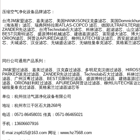
压缩空气净化设备品牌滤芯：
台湾
JM
家盟滤芯、嘉美滤芯、美国
HANKISON
汉克森滤芯、英国
Domnickhun
（海洛斯）滤芯、瑞典阿特拉斯
ATLAS-COPCO
滤芯、德国
ULTRAFILTER
超
ZANDER
先达滤芯、台湾
Technolab
石大滤芯、科林滤芯、超滤滤芯、山立滤
BEST
贝斯特滤芯、盛源博特机械滤芯、建德嘉源滤芯、富阳盛大滤芯、博大
ORION
滤芯、阿普达
APUREDA
滤芯、柳州
LIUTECH
富达滤芯、西安超滤滤
芯、天城滤芯、汉业滤芯、无锡盛达滤芯、无锡纽曼泰克滤芯、英格索兰滤
同行公司通用产品系列：
JM
家盟过滤器、嘉美过滤器、汉克森过滤器、多明尼克汉德过滤器、
HIROS
PARKER
派克过滤器、
ZANDER
先达过滤器、
Technolab
石大过滤器、科林过
滤器、广州汉粤过滤器、
BEST
贝斯特过滤器、盛源博特过滤器、建德嘉源过
滤器、
ORION
好利旺过滤器、
APUREDA
阿普达过滤器、柳州
LIUTECH
富达
锡纽曼泰克过滤器、英格索兰过滤器滤芯等
单位：杭州佳洁气源净化设备有限公司
地址：杭州市江干区石大路
268
号
电话：
0571-86458031
传真：
0571-86465021
手机：
13606607916
E-mai:zsp615@163.com
网址：
www.hz7568.com