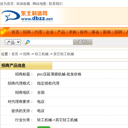
设为首页
|
添加收藏
|
网站地图
|
联系我们
首页
|
招商
|
代理
|
企业
|
产品
|
求购
|
软件
|
展会
|
新闻
|
招聘
|
位置：
首页
->
招商
->
轻工机械
->
其它轻工机械
招商产品信息
招商标题：
pvc压延薄膜机械-批发价格
招商代理模式：
指定授权代理
招商地区：
全国
对代理商要求：
电议
提供的支持：
电议
行业分类：
轻工机械->其它轻工机械