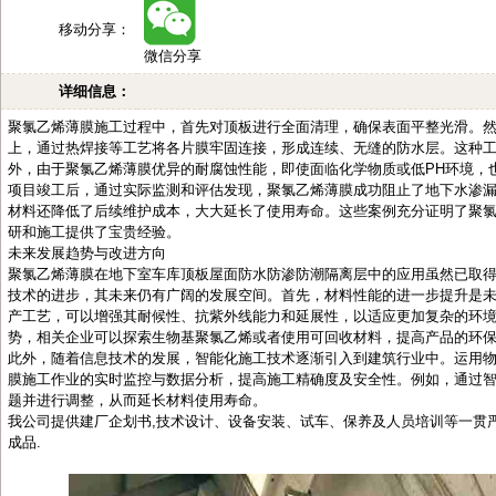
移动分享：
微信分享
详细信息：
聚氯乙烯薄膜施工过程中，首先对顶板进行全面清理，确保表面平整光滑。
上，通过热焊接等工艺将各片膜牢固连接，形成连续、无缝的防水层。这种
外，由于聚氯乙烯薄膜优异的耐腐蚀性能，即使面临化学物质或低PH环境，
项目竣工后，通过实际监测和评估发现，聚氯乙烯薄膜成功阻止了地下水渗
材料还降低了后续维护成本，大大延长了使用寿命。这些案例充分证明了聚
研和施工提供了宝贵经验。
未来发展趋势与改进方向
聚氯乙烯薄膜在地下室车库顶板屋面防水防渗防潮隔离层中的应用虽然已取
技术的进步，其未来仍有广阔的发展空间。首先，材料性能的进一步提升是
产工艺，可以增强其耐候性、抗紫外线能力和延展性，以适应更加复杂的环
势，相关企业可以探索生物基聚氯乙烯或者使用可回收材料，提高产品的环
此外，随着信息技术的发展，智能化施工技术逐渐引入到建筑行业中。运用
膜施工作业的实时监控与数据分析，提高施工精确度及安全性。例如，通过
题并进行调整，从而延长材料使用寿命。
我公司提供建厂企划书,技术设计、设备安装、试车、保养及人员培训等一贯
成品.