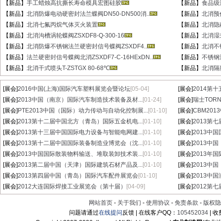
【新品】
手工蜡烛高抗撕长寿命模具宏图硅胶
【新品】
食品级
【新品】
北消防爆电动硬密封法兰蝶阀DN50-DN500消..
【新品】
北消预作
【新品】
北消七氟丙烷气体灭火装置
【新品】
北消隐蔽
【新品】
北消沟槽涡轮蝶阀ZSXDF8-Q-300-16
【新品】
北消湿式
【新品】
北消防爆不锈钢法兰硬密封信号蝶阀ZSXDF4..
【新品】
北消不锈
【新品】
法兰硬密封信号蝶阀北消ZSXDF7-C-16HExDN..
【新品】
不锈钢湿
【新品】
北消干式喷头T-ZSTGX 80-68℃
【新品】
北消隔膜
[展会]
2016中国(上海)国际汽车塑料展览会暨论坛
[05-04]
[展会]
2014第
[展会]
2013中国（南京）国际汽车制造技术装备及材...
[01-24]
[展会]
瑞士TORN
[展会]
PTE2013中国（国际）动力传动与自动化控制展...
[01-10]
[展会]
CBM20
[展会]
2013第十二届中国北方（青岛）国际五金机电...
[01-10]
[展会]
2013第
[展会]
2013第十三届中国国际电力设备与智能电网建...
[01-10]
[展会]
2013中
[展会]
2013第十二届中国国际装备制造业博览会（沈...
[01-10]
[展会]
2013中
[展会]
2013中国国际散装物料输送、堆取装卸技术装...
[01-10]
[展会]
2013年
[展会]
2013第二届中国（天津）国际建筑石材产品及...
[01-10]
[展会]
2013中
[展会]
2013第四届中国（青岛）国际汽车配件展览会
[01-10]
[展会]
2013中
[展会]
2012大连国际焊接工业展览会（第十届）
[04-09]
[展会]
2012第
网站首页
-
关于我们
-
使用协议
-
免责条款
-
版权隐
问题请通过
在线提问
反馈 | 在线客户QQ：
105452034
| 