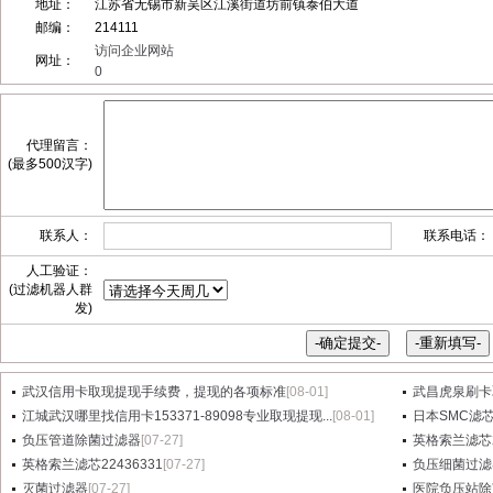
地址：
江苏省无锡市新吴区江溪街道坊前镇泰伯大道
邮编：
214111
访问企业网站
网址：
0
代理留言：
(最多500汉字)
联系人：
联系电话：
人工验证：
(过滤机器人群
发)
武汉信用卡取现提现手续费，提现的各项标准
[08-01]
武昌虎泉刷卡
江城武汉哪里找信用卡153371-89098专业取现提现...
[08-01]
日本SMC滤芯A
负压管道除菌过滤器
[07-27]
英格索兰滤芯2
英格索兰滤芯22436331
[07-27]
负压细菌过滤
灭菌过滤器
[07-27]
医院负压站除