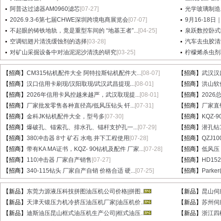
阿普达过滤器AM0960滤芯
[07-27]
光学玻璃制造
2026.9.3-6第七届CHWE深圳跨境电商展览会
[07-07]
9月16-18日
不起眼的铸铁地轨，竟是重型车间的 “地基王者”...
[04-25]
泉跃数控卧式
空调铝翅片清洗缓蚀剂的选择
[03-28]
汽车去虫胶清
对矿山采掘设备中对油泥泥沙清洗的研究
[03-25]
柠檬烯杀虫剂
【招商】
CM315钻机配件大全 阿特拉斯钻机配件大...
[08-07]
【招商】
武汉汉
【招商】
汉口信用卡刷现/汉阳取现/武汉武昌提现...
[08-01]
【招商】
洪山软件
【招商】
2026年信用卡风控越来越严，武汉取现提...
[08-01]
【招商】
202
【招商】
厂家批发零售各种直径高/低风压钻头 钎...
[07-31]
【招商】
厂家直销
【招商】
金科JK钻机配件大全，型号多
[07-30]
【招商】
KQZ-
【招商】
爆破孔、锚索孔、排水孔、锚杆支护孔一...
[07-29]
【招商】
潜孔钻1
【招商】
380冲击器 8寸 矿石 水电 井下工程使用
[07-28]
【招商】
QZJ1
【招商】
带有KA MA证书，KQZ- 90钻机及配件 厂家...
[07-28]
【招商】
低风压
【招商】
110冲击器 厂家自产销售
[07-27]
【招商】
HD15
【招商】
340-115钻头 厂家自产自销 价格合适 硬...
[07-25]
【招商】
Parke
【新品】
东莞力源液压科技拼图油压机公司价格|拼图..
【新品】
昆山伺
【新品】
天津天锻压力机冷挤压油压机厂家|油压机价..
【新品】
苏州伺
【新品】
迪斯油压昆山框式油压机生产公司|框式油压..
【新品】
浙江四