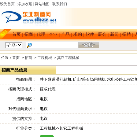
设为首页
|
添加收藏
|
网站地图
|
联系我们
首页
|
招商
|
代理
|
企业
|
产品
|
求购
|
软件
|
展会
|
新闻
|
招聘
|
位置：
首页
->
招商
->
工程机械
->
其它工程机械
招商产品信息
招商标题：
井下隧道潜孔钻机 矿山/采石场用钻机 水电公路工程边
招商代理模式：
授权代理
招商地区：
电议
对代理商要求：
电议
提供的支持：
电议
行业分类：
工程机械->其它工程机械