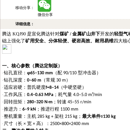
移动分享：
微信分享
详细信息：
腾达
KQJ90 是宣化腾达针对
煤矿
/ 金属矿山井下
开发的
轻型气
础上强化了
矿用安全、分体轻便、硬岩高效、耐用易维
四大核
腾达
KQJ90矿用潜孔钻机
一、核心参数（腾达定制版）
钻孔直径：
（配
型冲击器）
·
φ65–130 mm
90/110
钻孔深度：
（常规
）
·
0–60 m
30 m
适应岩硬：普氏硬度
（中硬坚硬）
·
f=8–14
工作风压：
；耗气量
·
0.4–0.63 MPa
4.0–5.0 m³/min
回转扭矩：
；转速
·
280–320 N·m
45–55 r/min
推进力：
；推进行程
·
6–9 kN
1100 mm
整机重量：主机
架柱
；
最大单件
·
285 kg +
215 kg
≤130 kg
尺寸（长
宽
高）：
·
×
×
2500×800×2400 mm