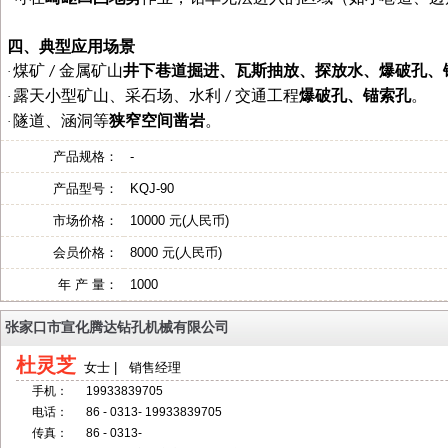
四、典型应用场景
煤矿
金属矿山
井下巷道掘进、瓦斯抽放、探放水、爆破孔、
·
/
露天小型矿山、采石场、水利
交通工程
爆破孔、锚索孔
。
·
/
隧道、涵洞等
狭窄空间凿岩
。
·
产品规格：
-
产品型号：
KQJ-90
市场价格：
10000 元(人民币)
会员价格：
8000 元(人民币)
年 产 量：
1000
张家口市宣化腾达钻孔机械有限公司
杜灵芝
女士 | 销售经理
手机：
19933839705
电话：
86 - 0313- 19933839705
传真：
86 - 0313-