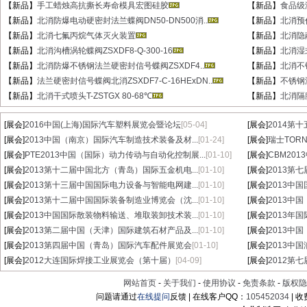
【新品】
手工蜡烛高抗撕长寿命模具宏图硅胶
【新品】
食品级
【新品】
北消防爆电动硬密封法兰蝶阀DN50-DN500消..
【新品】
北消预作
【新品】
北消七氟丙烷气体灭火装置
【新品】
北消隐蔽
【新品】
北消沟槽涡轮蝶阀ZSXDF8-Q-300-16
【新品】
北消湿式
【新品】
北消防爆不锈钢法兰硬密封信号蝶阀ZSXDF4..
【新品】
北消不锈
【新品】
法兰硬密封信号蝶阀北消ZSXDF7-C-16HExDN..
【新品】
不锈钢湿
【新品】
北消干式喷头T-ZSTGX 80-68℃
【新品】
北消隔膜
[展会]
2016中国(上海)国际汽车塑料展览会暨论坛
[05-04]
[展会]
2014第
[展会]
2013中国（南京）国际汽车制造技术装备及材...
[01-24]
[展会]
瑞士TORN
[展会]
PTE2013中国（国际）动力传动与自动化控制展...
[01-10]
[展会]
CBM20
[展会]
2013第十二届中国北方（青岛）国际五金机电...
[01-10]
[展会]
2013第
[展会]
2013第十三届中国国际电力设备与智能电网建...
[01-10]
[展会]
2013中
[展会]
2013第十二届中国国际装备制造业博览会（沈...
[01-10]
[展会]
2013中
[展会]
2013中国国际散装物料输送、堆取装卸技术装...
[01-10]
[展会]
2013年
[展会]
2013第二届中国（天津）国际建筑石材产品及...
[01-10]
[展会]
2013中
[展会]
2013第四届中国（青岛）国际汽车配件展览会
[01-10]
[展会]
2013中
[展会]
2012大连国际焊接工业展览会（第十届）
[04-09]
[展会]
2012第
网站首页
-
关于我们
-
使用协议
-
免责条款
-
版权隐
问题请通过
在线提问
反馈 | 在线客户QQ：
105452034
| 