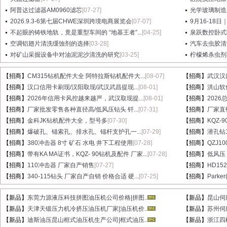
阿普达过滤器AM0960滤芯
[07-27]
光学玻璃制造
2026.9.3-6第七届CHWE深圳跨境电商展览会
[07-07]
9月16-18日
不起眼的铸铁地轨，竟是重型车间的 “地基王者”...
[04-25]
泉跃数控卧式
空调铝翅片清洗缓蚀剂的选择
[03-28]
汽车去虫胶清
对矿山采掘设备中对油泥泥沙清洗的研究
[03-25]
柠檬烯杀虫剂
【招商】
CM315钻机配件大全 阿特拉斯钻机配件大...
[08-07]
【招商】
武汉汉
【招商】
汉口信用卡刷现/汉阳取现/武汉武昌提现...
[08-01]
【招商】
洪山软件
【招商】
2026年信用卡风控越来越严，武汉取现提...
[08-01]
【招商】
202
【招商】
厂家批发零售各种直径高/低风压钻头 钎...
[07-31]
【招商】
厂家直销
【招商】
金科JK钻机配件大全，型号多
[07-30]
【招商】
KQZ-
【招商】
爆破孔、锚索孔、排水孔、锚杆支护孔一...
[07-29]
【招商】
潜孔钻1
【招商】
380冲击器 8寸 矿石 水电 井下工程使用
[07-28]
【招商】
QZJ1
【招商】
带有KA MA证书，KQZ- 90钻机及配件 厂家...
[07-28]
【招商】
低风压
【招商】
110冲击器 厂家自产销售
[07-27]
【招商】
HD15
【招商】
340-115钻头 厂家自产自销 价格合适 硬...
[07-25]
【招商】
Parke
【新品】
东莞力源液压科技拼图油压机公司价格|拼图..
【新品】
昆山伺
【新品】
天津天锻压力机冷挤压油压机厂家|油压机价..
【新品】
苏州伺
【新品】
迪斯油压昆山框式油压机生产公司|框式油压..
【新品】
浙江四