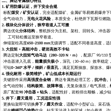
二、腾达专属核心特点
1. 矿用防爆认证，井下安全合规
标配
煤安
矿安认证
，完全适配煤矿、金属矿等易燃易爆井下
·
/
全气动动力，
无电火花风险
，本质安全，杜绝井下瓦斯引燃隐
·
2. 模块化分体设计，狭窄巷道人工可搬
腾达优化
分体结构
，整机拆分为主机、架柱、回转头、冲击器
·
工可轻松搬运至狭窄巷道。
伸缩架柱高度
无级调节，适配不同巷道高度，适
·
650–2100 mm
3. 大扭矩 + 高能冲击，硬岩高效不卡钻
腾达定制
大扭矩气动马达（
・
）
，配原厂
·
280–320 N
m
90/110
冲击器潜入孔底，
能量损失极小
，深孔（
）效率稳定
·
30–60 m
可钻
水平
倾斜
垂直孔
，满足瓦斯抽放、探放水、爆
·
0–
360
°
/
/
4. 强化耐用 + 极简维护，矿山低成本长期运行
关键部件采用
高强度合金钢
，腾达专属热处理工艺，
抗冲击、
·
全气动控制，
结构极简、故障率低
，无复杂液压
电气系统，
·
/
原厂配套
冲击器
钻头
，适配性好，岩粉排出顺畅，减少
·
90
+
5. 井下 / 露天通用，工况适应性强
更换钻架即可切换
井下
露天作业
，适配中小型矿山、采石场
·
/
可在
崎岖凹凸地势
作业，钻车无法进入的区域（如小巷道、边
·