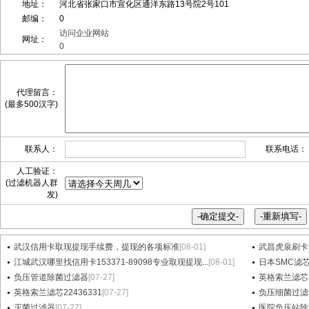
地址：
河北省张家口市宣化区通洋东路13号院2号101
邮编：
0
访问企业网站
网址：
0
代理留言：
(最多500汉字)
联系人：
联系电话：
人工验证：
(过滤机器人群
发)
武汉信用卡取现提现手续费，提现的各项标准
[08-01]
武昌虎泉刷卡
江城武汉哪里找信用卡153371-89098专业取现提现...
[08-01]
日本SMC滤芯A
负压管道除菌过滤器
[07-27]
英格索兰滤芯2
英格索兰滤芯22436331
[07-27]
负压细菌过滤
灭菌过滤器
[07-27]
医院负压站除