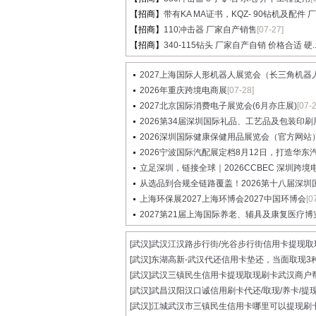
【招商】
带有KA MA证书，KQZ- 90钻机及配件 厂家
【招商】
110冲击器 厂家自产销售
[07-27]
【招商】
340-115钻头 厂家自产自销 价格合适 硬..
2027上海国际人形机器人展览会（长三角机器人展
2026年重庆跨境电商展
[07-28]
2027北京国际消费电子展览会(6月亦庄展)
[07-
2026第34届深圳国际礼品、工艺品及包装印刷展览
2026深圳国际健康保健用品展览会（官方网站
2026宁波国际汽配展定档8月12日，打造华东汽配
立足深圳，链接全球｜2026CCBEC 深圳跨境电商
从选品到合规全链路覆盖！2026第十八届深圳国际
上海环保展2027上海环博会2027中国环博会
[0
2027第21届上海国际养老、辅具及康复医疗博
[武汉]
武汉江汉路步行街/光谷步行街信用卡提现取现.
[武汉]
东湖高新-武汉代还信用卡垫还，当面取现3种.
[武汉]
武汉三镇民生信用卡提现取现刷卡武汉商户帮.
[武汉]
武昌汉阳汉口诚信用刷卡代还/取现/养卡/提现.
[武汉]
江城武汉市三镇民生信用卡哪里可以提现刷卡.