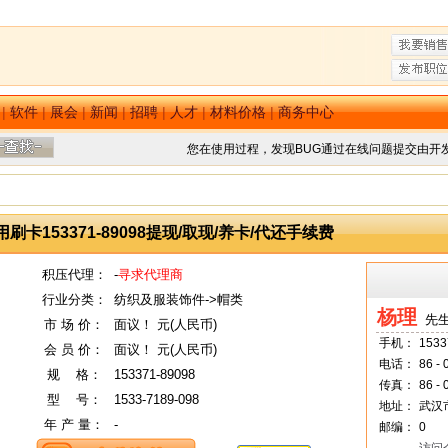
|
软件
|
展会
|
新闻
|
招聘
|
人才
|
材料价格
|
商务中心
您在使用过程，发现BUG通过在线问题提交由开
卡153371-89098提现/取现/养卡/代还手续费
积压代理：
-
寻求代理商
行业分类：
纺织及服装饰件->帽类
杨理
先生
市 场 价：
面议！ 元(人民币)
手机：
1533
会 员 价：
面议！ 元(人民币)
电话：
86 -
规
--
格：
153371-89098
传真：
86 -
型
--
号：
1533-7189-098
地址：
武汉
年 产 量：
-
邮编：
0