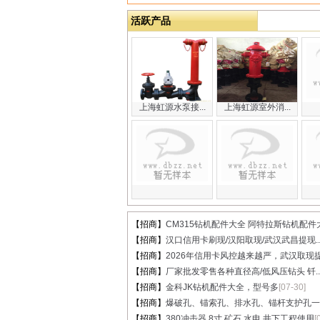
活跃产品
上海虹源水泵接...
上海虹源室外消...
【招商】
CM315钻机配件大全 阿特拉斯钻机配件大.
【招商】
汉口信用卡刷现/汉阳取现/武汉武昌提现..
【招商】
2026年信用卡风控越来越严，武汉取现提.
【招商】
厂家批发零售各种直径高/低风压钻头 钎..
【招商】
金科JK钻机配件大全，型号多
[07-30]
【招商】
爆破孔、锚索孔、排水孔、锚杆支护孔一..
【招商】
380冲击器 8寸 矿石 水电 井下工程使用
[