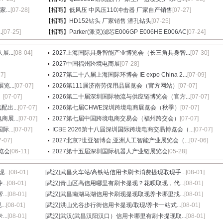
...
[07-28]
【招商】
低风压 中风压110冲击器 厂家自产销售
[07-27]
【招商】
HD152钻头 厂家销售 潜孔钻头
[07-25]
.
[07-25]
【招商】
Parker(派克)滤芯E006GP E006HE E006AC
[07-24]
...
[08-04]
2027上海国际具身智能产业博览会（长三角具身智...
[07-30]
2027中国福州跨境电商展
[07-28]
27]
2027第二十八届上海国际环博会 IE expo China 2...
[07-09]
...
[07-07]
2026第111届济南劳保用品展览会（官方网站）
[07-07]
）
[07-07]
2026第二十届深圳国际物流与供应链博览会（官方...
[07-07]
出...
[07-07]
2026第七届CHWE深圳跨境电商展览会（秋季）
[07-07]
展...
[07-07]
2027第七届中国跨境电商交易会（福州跨交会）
[07-07]
...
[07-07]
ICBE 2026第十八届深圳国际跨境电商交易博览会（...
[07-07]
7-07]
2027北京?世亚智博会,亚洲人工智能产业展览会（...
[07-06]
览会
[06-11]
2027第十五届深圳国际机器人产业链展览会
[05-28]
..
[08-01]
[武汉]
武昌火车站/高铁站信用卡刷卡消费提现取现手...
[08-01]
..
[08-01]
[武汉]
青山区高信用哪里有刷卡提现？花呗取现，代...
[08-01]
..
[08-01]
[武汉]
武昌南湖马湖信用卡刷现提现取现养卡哪里找...
[08-01]
..
[08-01]
[武汉]
洪山光谷步行街信用卡提现/取现/养卡一站式...
[08-01]
..
[08-01]
[武汉]
武汉(武昌汉阳汉口）信用卡哪里有刷卡提现取...
[08-01]