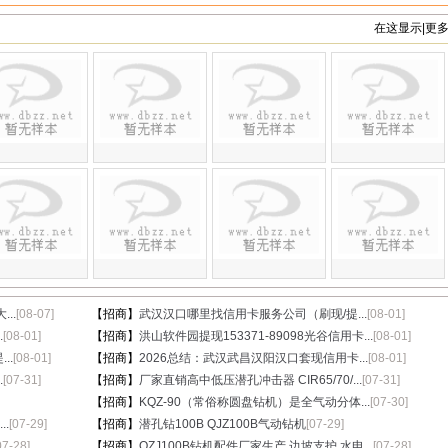
在这显示|更
..
[08-07]
【招商】
武汉汉口哪里找信用卡服务公司（刷现/提...
[08-01]
.
[08-01]
【招商】
洪山软件园提现153371-89098光谷信用卡...
[08-01]
..
[08-01]
【招商】
2026总结：武汉武昌汉阳汉口套现信用卡...
[08-01]
.
[07-31]
【招商】
厂家直销高中低压潜孔冲击器 CIR65/70/...
[07-31]
【招商】
KQZ-90（常俗称圆盘钻机）是全气动分体...
[07-30]
.
[07-29]
【招商】
潜孔钻100B QJZ100B气动钻机
[07-29]
07-28]
【招商】
QZJ100B钻机配件厂家生产 边坡支护 水电...
[07-28]