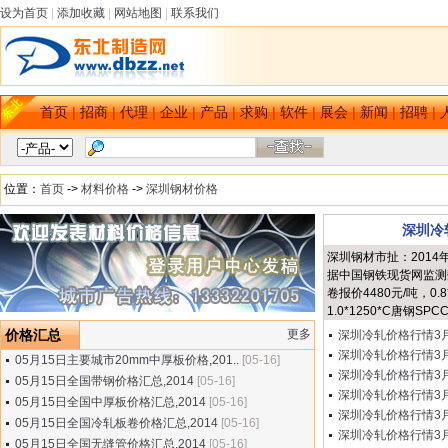
设为首页
|
添加收藏
|
网站地图
|
联系我们
首页
|
招商
|
代理
|
企业
|
产品
|
求购
|
软件
|
展会
|
新闻
|
招聘
|
位置：
首页
->
材料价格
->
深圳钢材价格
深圳冷
深圳钢材市扯：2014
据中国钢铁现货网监测数
卷报价4480元/吨，0.
1.0*1250*C唐钢SPC
价格汇总
更多
深圳冷轧价格行情3月2
深圳冷轧价格行情3月2
05月15日主要城市20mm中厚板价格,201..
[05-16]
深圳冷轧价格行情3月1
05月15日全国带钢价格汇总,2014
[05-16]
深圳冷轧价格行情3月1
05月15日全国中厚板价格汇总,2014
[05-16]
深圳冷轧价格行情3月1
05月15日全国冷轧板卷价格汇总,2014
[05-16]
深圳冷轧价格行情3月1
05月15日全国无缝管价格汇总,2014
[05-16]