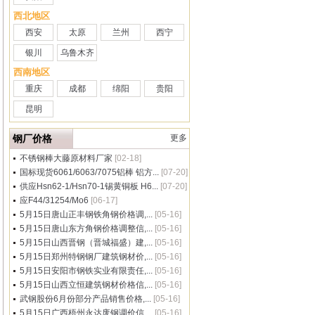
西北地区
西安
太原
兰州
西宁
银川
乌鲁木齐
西南地区
重庆
成都
绵阳
贵阳
昆明
钢厂价格
更多
不锈钢棒大藤原材料厂家
[02-18]
国标现货6061/6063/7075铝棒 铝方...
[07-20]
供应Hsn62-1/Hsn70-1锡黄铜板 H6...
[07-20]
应F44/31254/Mo6
[06-17]
5月15日唐山正丰钢铁角钢价格调,...
[05-16]
5月15日唐山东方角钢价格调整信,...
[05-16]
5月15日山西晋钢（晋城福盛）建,...
[05-16]
5月15日郑州特钢钢厂建筑钢材价,...
[05-16]
5月15日安阳市钢铁实业有限责任,...
[05-16]
5月15日山西立恒建筑钢材价格信,...
[05-16]
武钢股份6月份部分产品销售价格,...
[05-16]
5月15日广西梧州永达废钢调价信,...
[05-16]