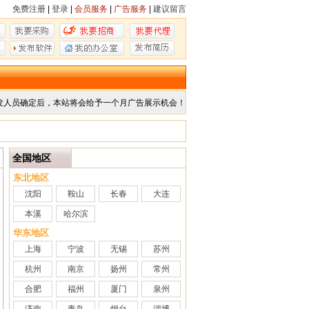
免费注册
|
登录
|
会员服务
|
广告服务
|
建议留言
发人员确定后，本站将会给予一个月广告展示机会！
全国地区
东北地区
沈阳
鞍山
长春
大连
本溪
哈尔滨
华东地区
上海
宁波
无锡
苏州
杭州
南京
扬州
常州
合肥
福州
厦门
泉州