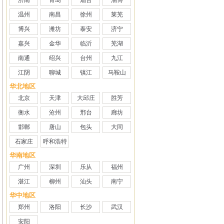
济南
青岛
烟台
淄博
温州
南昌
徐州
莱芜
博兴
潍坊
泰安
济宁
嘉兴
金华
临沂
芜湖
南通
绍兴
台州
九江
江阴
聊城
镇江
马鞍山
华北地区
北京
天津
大邱庄
胜芳
衡水
沧州
邢台
廊坊
邯郸
唐山
包头
大同
石家庄
呼和浩特
华南地区
广州
深圳
乐从
福州
湛江
柳州
汕头
南宁
华中地区
郑州
洛阳
长沙
武汉
安阳