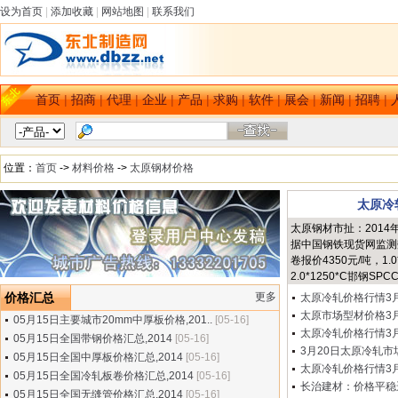
设为首页
|
添加收藏
|
网站地图
|
联系我们
首页
|
招商
|
代理
|
企业
|
产品
|
求购
|
软件
|
展会
|
新闻
|
招聘
|
位置：
首页
->
材料价格
->
太原钢材价格
太原冷
太原钢材市扯：2014
据中国钢铁现货网监测数
卷报价4350元/吨，1.
2.0*1250*C邯钢SPC
价格汇总
更多
太原冷轧价格行情3月2
太原市场型材价格3月2
05月15日主要城市20mm中厚板价格,201..
[05-16]
太原冷轧价格行情3月2
05月15日全国带钢价格汇总,2014
[05-16]
3月20日太原冷轧市场
05月15日全国中厚板价格汇总,2014
[05-16]
太原冷轧价格行情3月2
05月15日全国冷轧板卷价格汇总,2014
[05-16]
长治建材：价格平稳运
05月15日全国无缝管价格汇总,2014
[05-16]