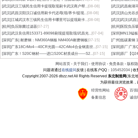
[武汉]
武汉三镇民生信用卡提现取现刷卡武汉商户帮...
[08-08]
[武汉]
武昌南湖马
[武汉]
武昌汉阳汉口诚信用刷卡代还/取现/养卡/提现...
[08-08]
[武汉]
洪山光谷步
[武汉]
江城武汉市三镇民生信用卡哪里可以提现刷卡...
[08-08]
[武汉]
武汉(武昌
[杭州]
负压除菌过滤器
[07-27]
[杭州]
医院负压
[武汉]
武汉良信用153371-89098刷现提现取现/武昌光...
[07-04]
[深圳]
MN13锰板
[深圳]
广东| 耐磨钢：NM360A钢板 NM400A耐磨钢板
[07-15]
[广州]
低碳素钢 1
[深圳]
广东18CrMo4—40CR光圆—42CrMo4合金钢直径...
[07-15]
[深圳]
原厂:广东Q3
[深圳]
广东！S20C钢材——进口S20C材质成分——S2...
[07-15]
[深圳]
原厂【Q24
网站首页
-
关于我们
-
使用协议
-
免责条款
-
版权隐
问题请通过
在线提问
反馈 | 在线客户QQ：
105452034
| 
Copyright 2007-
2026 dbzz.net All Rights Reserved
东北制造网
(东北
为获得最佳浏览效果，建议
经营性网站
百强
备案信息
诚信