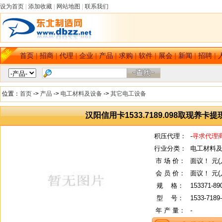
设为首页
|
添加收藏
|
网站地图
|
联系我们
首页
|
招商
|
代理
|
企业
|
产品
|
求购
|
软件
|
展会
|
新闻
|
招聘
|
位置：
首页
->
产品
->
电工材料及设备
->
其它电工设备
汉阳信用卡1533.7189.098取现养
积压代理：
-
寻求代理
行业分类：
电工材料及
市 场 价：
面议！ 元(
会 员 价：
面议！ 元(
规
--
格：
153371-89
型
--
号：
1533-7189
年 产 量：
-