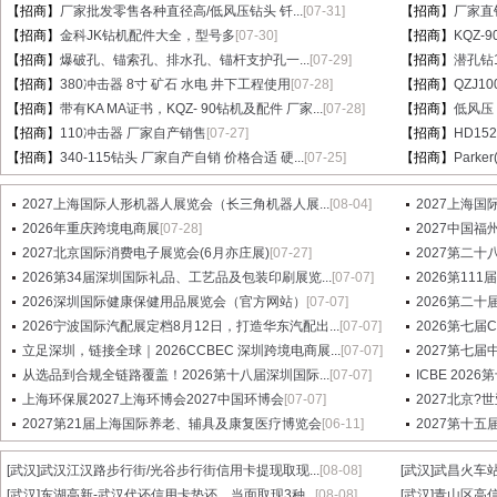
【招商】
厂家批发零售各种直径高/低风压钻头 钎...
[07-31]
【招商】
厂家直销
【招商】
金科JK钻机配件大全，型号多
[07-30]
【招商】
KQZ-
【招商】
爆破孔、锚索孔、排水孔、锚杆支护孔一...
[07-29]
【招商】
潜孔钻1
【招商】
380冲击器 8寸 矿石 水电 井下工程使用
[07-28]
【招商】
QZJ1
【招商】
带有KA MA证书，KQZ- 90钻机及配件 厂家...
[07-28]
【招商】
低风压
【招商】
110冲击器 厂家自产销售
[07-27]
【招商】
HD15
【招商】
340-115钻头 厂家自产自销 价格合适 硬...
[07-25]
【招商】
Parke
2027上海国际人形机器人展览会（长三角机器人展...
[08-04]
2027上海国
2026年重庆跨境电商展
[07-28]
2027中国
2027北京国际消费电子展览会(6月亦庄展)
[07-27]
2027第二十八届
2026第34届深圳国际礼品、工艺品及包装印刷展览...
[07-07]
2026第1
2026深圳国际健康保健用品展览会（官方网站）
[07-07]
2026第二十
2026宁波国际汽配展定档8月12日，打造华东汽配出...
[07-07]
2026第七
立足深圳，链接全球｜2026CCBEC 深圳跨境电商展...
[07-07]
2027第七
从选品到合规全链路覆盖！2026第十八届深圳国际...
[07-07]
ICBE 20
上海环保展2027上海环博会2027中国环博会
[07-07]
2027北京?
2027第21届上海国际养老、辅具及康复医疗博览会
[06-11]
2027第十
[武汉]
武汉江汉路步行街/光谷步行街信用卡提现取现...
[08-08]
[武汉]
武昌火车站
[武汉]
东湖高新-武汉代还信用卡垫还，当面取现3种...
[08-08]
[武汉]
青山区高信