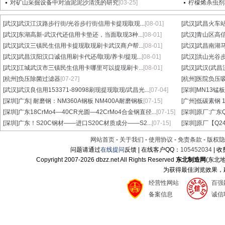
对矿山采掘设备中对油泥泥沙清洗的研究
[03-25]
柠檬烯杀虫剂
[武汉]
武汉江汉路步行街/光谷步行街信用卡提现取现...
[08-01]
[武汉]
武昌火车站
[武汉]
东湖高新-武汉代还信用卡垫还，当面取现3种...
[08-01]
[武汉]
青山区高信
[武汉]
武汉三镇民生信用卡提现取现刷卡武汉商户帮...
[08-01]
[武汉]
武昌南湖马
[武汉]
武昌汉阳汉口诚信用刷卡代还/取现/养卡/提现...
[08-01]
[武汉]
洪山光谷步
[武汉]
江城武汉市三镇民生信用卡哪里可以提现刷卡...
[08-01]
[武汉]
武汉(武昌
[杭州]
负压除菌过滤器
[07-27]
[杭州]
医院负压
[武汉]
武汉良信用153371-89098刷现提现取现/武昌光...
[07-04]
[深圳]
MN13锰板
[深圳]
广东| 耐磨钢：NM360A钢板 NM400A耐磨钢板
[07-15]
[广州]
低碳素钢 1
[深圳]
广东18CrMo4—40CR光圆—42CrMo4合金钢直径...
[07-15]
[深圳]
原厂:广东Q3
[深圳]
广东！S20C钢材——进口S20C材质成分——S2...
[07-15]
[深圳]
原厂【Q24
网站首页
-
关于我们
-
使用协议
-
免责条款
-
版权隐
问题请通过
在线提问
反馈 | 在线客户QQ：
105452034
| 
Copyright 2007-
2026 dbzz.net All Rights Reserved
东北制造网
(东北
为获得最佳浏览效果，建议
经营性网站
百强
备案信息
诚信