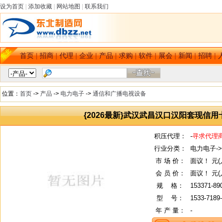
设为首页
|
添加收藏
|
网站地图
|
联系我们
首页
|
招商
|
代理
|
企业
|
产品
|
求购
|
软件
|
展会
|
新闻
|
招聘
|
位置：
首页
->
产品
->
电力电子
->
通信和广播电视设备
{2026最新}武汉武昌汉口汉阳套现信用卡
积压代理：
-
寻求代理
行业分类：
电力电子-
市 场 价：
面议！ 元(
会 员 价：
面议！ 元(
规
--
格：
153371-89
型
--
号：
1533-7189
年 产 量：
-