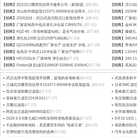
【招商】
武汉汉口哪里找信用卡服务公司（刷现/提...
[08-01]
【招商】
汉口信
【招商】
洪山软件园提现153371-89098光谷信用卡...
[08-01]
【招商】
202
【招商】
2026总结：武汉武昌汉阳汉口套现信用卡...
[08-01]
【招商】
厂家批
【招商】
厂家直销高中低压潜孔冲击器 CIR65/70/...
[07-31]
【招商】
金科J
【招商】
KQZ-90（常俗称圆盘钻机）是全气动分体...
[07-30]
【招商】
爆破孔
【招商】
潜孔钻100B QJZ100B气动钻机
[07-29]
【招商】
380冲
【招商】
QZJ100B钻机配件厂家生产 边坡支护 水电...
[07-28]
【招商】
带有KA
【招商】
低风压 中风压110冲击器 厂家自产销售
[07-27]
【招商】
110
【招商】
HD152钻头 厂家销售 潜孔钻头
[07-25]
【招商】
340-
【招商】
Parker(派克)滤芯E006GP E006HE E006AC
[07-24]
【招商】
高风压
武汉信用卡取现提现手续费，提现的各项标准
[08-01]
武昌虎泉刷卡
江城武汉哪里找信用卡153371-89098专业取现提现...
[08-01]
日本SMC滤芯A
负压管道除菌过滤器
[07-27]
英格索兰滤芯2
英格索兰滤芯22436331
[07-27]
负压细菌过滤
灭菌过滤器
[07-27]
医院负压站除
阿普达过滤器AM0960滤芯
[07-27]
光学玻璃制造
2026.9.3-6第七届CHWE深圳跨境电商展览会
[07-07]
9月16-18日
不起眼的铸铁地轨，竟是重型车间的 “地基王者”...
[04-25]
泉跃数控卧式
空调铝翅片清洗缓蚀剂的选择
[03-28]
汽车去虫胶清