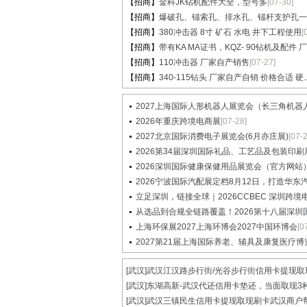
【招商】
金科JK钻机配件大全，型号多
[07-30]
【招商】
爆破孔、锚索孔、排水孔、锚杆支护孔一..
【招商】
380冲击器 8寸 矿石 水电 井下工程使用
[
【招商】
带有KA MA证书，KQZ- 90钻机及配件 厂家
【招商】
110冲击器 厂家自产销售
[07-27]
【招商】
340-115钻头 厂家自产自销 价格合适 硬..
2027上海国际人形机器人展览会（长三角机器人展
2026年重庆跨境电商展
[07-28]
2027北京国际消费电子展览会(6月亦庄展)
[07-
2026第34届深圳国际礼品、工艺品及包装印刷展览
2026深圳国际健康保健用品展览会（官方网站
2026宁波国际汽配展定档8月12日，打造华东汽配
立足深圳，链接全球｜2026CCBEC 深圳跨境电商
从选品到合规全链路覆盖！2026第十八届深圳国际
上海环保展2027上海环博会2027中国环博会
[0
2027第21届上海国际养老、辅具及康复医疗博
[武汉]
武汉江汉路步行街/光谷步行街信用卡提现取现.
[武汉]
东湖高新-武汉代还信用卡垫还，当面取现3种.
[武汉]
武汉三镇民生信用卡提现取现刷卡武汉商户帮.