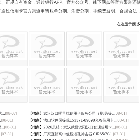
卡、正规自有资金，通过银行APP、官方公众号、线下网点等官方渠道还
可通过信用卡官方渠道申请账单分期、消费分期，手续费透明、合规合法
在这显示|更
..
[08-07]
【招商】
武汉汉口哪里找信用卡服务公司（刷现/提...
[08-01]
.
[08-01]
【招商】
洪山软件园提现153371-89098光谷信用卡...
[08-01]
..
[08-01]
【招商】
2026总结：武汉武昌汉阳汉口套现信用卡...
[08-01]
.
[07-31]
【招商】
厂家直销高中低压潜孔冲击器 CIR65/70/...
[07-31]