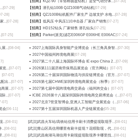
【招商】
KQZ-90（常俗称圆盘钻机）是全气动分体...
[07-30]
.
[07-29]
【招商】
潜孔钻100B QJZ100B气动钻机
[07-29]
07-28]
【招商】
QZJ100B钻机配件厂家生产 边坡支护 水电...
[07-28]
...
[07-28]
【招商】
低风压 中风压110冲击器 厂家自产销售
[07-27]
【招商】
HD152钻头 厂家销售 潜孔钻头
[07-25]
.
[07-25]
【招商】
Parker(派克)滤芯E006GP E006HE E006AC
[07-24]
...
[08-04]
2027上海国际具身智能产业博览会（长三角具身智...
[07-30]
2027中国福州跨境电商展
[07-28]
27]
2027第二十八届上海国际环博会 IE expo China 2...
[07-09]
...
[07-07]
2026第111届济南劳保用品展览会（官方网站）
[07-07]
）
[07-07]
2026第二十届深圳国际物流与供应链博览会（官方...
[07-07]
出...
[07-07]
2026第七届CHWE深圳跨境电商展览会（秋季）
[07-07]
展...
[07-07]
2027第七届中国跨境电商交易会（福州跨交会）
[07-07]
...
[07-07]
ICBE 2026第十八届深圳国际跨境电商交易博览会（...
[07-07]
7-07]
2027北京?世亚智博会,亚洲人工智能产业展览会（...
[07-06]
览会
[06-11]
2027第十五届深圳国际机器人产业链展览会
[05-28]
..
[08-01]
[武汉]
武昌火车站/高铁站信用卡刷卡消费提现取现手...
[08-01]
..
[08-01]
[武汉]
青山区高信用哪里有刷卡提现？花呗取现，代...
[08-01]
..
[08-01]
[武汉]
武昌南湖马湖信用卡刷现提现取现养卡哪里找...
[08-01]