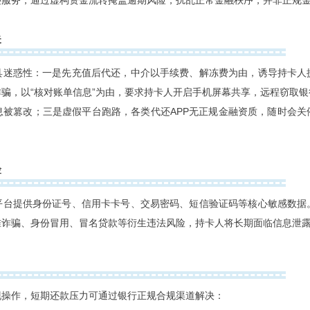
还服务，通过虚构资金流转掩盖逾期风险，扰乱正常金融秩序，并非正规
失
具迷惑性：一是先充值后代还，中介以手续费、解冻费为由，诱导持卡人
骗，以“核对账单信息”为由，要求持卡人开启手机屏幕共享，远程窃取
息被篡改；三是虚假平台跑路，各类代还APP无正规金融资质，随时会关
险
平台提供身份证号、信用卡卡号、交易密码、短信验证码等核心敏感数据
准诈骗、身份冒用、冒名贷款等衍生违法风险，持卡人将长期面临信息泄
现操作，短期还款压力可通过银行正规合规渠道解决：