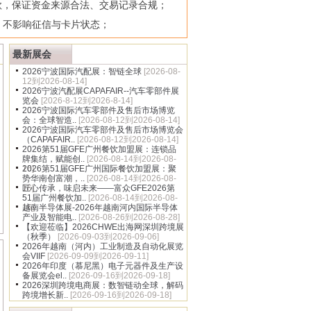
款，保证资金来源合法、交易记录合规；
，不影响征信与卡片状态；
多
最新展会
2026宁波国际汽配展：智链全球
[2026-08-
12到2026-08-14]
2026宁波汽配展CAPAFAIR--汽车零部件展
览会
[2026-8-12到2026-8-14]
2026宁波国际汽车零部件及售后市场博览
会：全球智造..
[2026-08-12到2026-08-14]
2026宁波国际汽车零部件及售后市场博览会
（CAPAFAIR..
[2026-08-12到2026-08-14]
2026第51届GFE广州餐饮加盟展：连锁品
牌集结，赋能创..
[2026-08-14到2026-08-
16]
2026第51届GFE广州国际餐饮加盟展：聚
势华南创富潮，..
[2026-08-14到2026-08-
16]
匠心传承，味启未来——富众GFE2026第
51届广州餐饮加..
[2026-08-14到2026-08-
16]
越南半导体展-2026年越南河内国际半导体
产业及智能电..
[2026-08-26到2026-08-28]
【欢迎莅临】2026CHWE出海网深圳跨境展
（秋季）
[2026-09-03到2026-09-06]
2026年越南（河内）工业制造及自动化展览
会VIIF
[2026-09-09到2026-09-11]
2026年印度（慕尼黑）电子元器件及生产设
备展览会el..
[2026-09-16到2026-09-18]
2026深圳跨境电商展：数智链动全球，解码
跨境增长新..
[2026-09-16到2026-09-18]