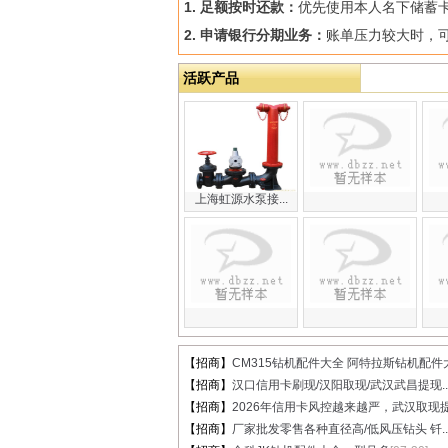
1. 足额按时还款：
优先使用本人名下储蓄
2. 申请银行分期业务：
账单压力较大时，
活跃产品
上海虹源水泵接...
【招商】
CM315钻机配件大全 阿特拉斯钻机配件大.
【招商】
汉口信用卡刷现/汉阳取现/武汉武昌提现..
【招商】
2026年信用卡风控越来越严，武汉取现提.
【招商】
厂家批发零售各种直径高/低风压钻头 钎..