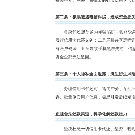
各类中介、网络平台推出的有偿信用卡代
第二条：极易遭遇电信诈骗，造成资金损
各类代还服务多为诈骗陷阱，套路极
履行信用卡代还义务；二是屏幕共享远程诈
有账户资金，甚至导致手机黑屏失控、信
资金全部无法追回。
第三条：个人隐私全面泄露，滋生衍生风
办理信用卡代还时，需向中介、陌生
存、批量倒卖用户信息，极易引发后续精
正规合法还款渠道，科学化解还款压力
坚决杜绝一切信用卡代还、垫资、套