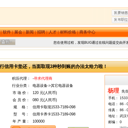
|
软件
|
展会
|
新闻
|
招聘
|
人才
|
材料价格
|
商务中心
您在使用过程，发现BUG通过在线问题提交由开
行信用卡垫还，当面取现3种秒到账的办法太给力啦！
积压代理：
-
寻求代理商
行业分类：
电器设备->其它电器设备
杨理
先生
市 场 价：
120 元(人民币)
手机：
1533
会 员 价：
080 元(人民币)
电话：
86 -
规
--
格：
信用卡取现1533-7189-098
传真：
86 -
型
--
号：
信用卡养卡1533-7189-098
地址：
武汉
年 产 量：
100000
邮编：
0