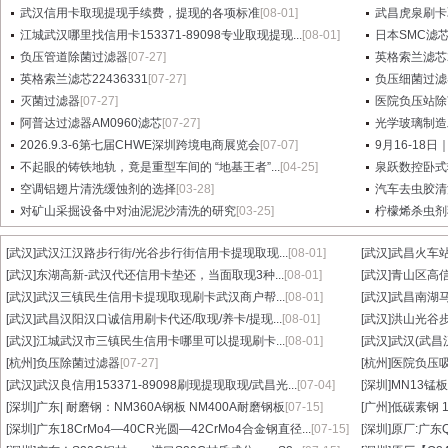
武汉信用卡取现提现手续费，提现的各项标准
[08-01]
武昌虎泉刷卡
江城武汉哪里找信用卡153371-89098专业取现提现...
[08-01]
日本SMC滤芯A
负压管道除菌过滤器
[07-27]
英格索兰滤芯2
英格索兰滤芯22436331
[07-27]
负压细菌过滤
灭菌过滤器
[07-27]
医院负压站除
阿普达过滤器AM0960滤芯
[07-27]
光学玻璃制造
2026.9.3-6第七届CHWE深圳跨境电商展览会
[07-07]
9月16-18日
不起眼的铸铁地轨，竟是重型车间的 “地基王者”...
[04-25]
泉跃数控卧式
空调铝翅片清洗缓蚀剂的选择
[03-28]
汽车去虫胶清
对矿山采掘设备中对油泥泥沙清洗的研究
[03-25]
柠檬烯杀虫剂
[武汉]
武汉江汉路步行街/光谷步行街信用卡提现取现...
[08-01]
[武汉]
武昌火车站
[武汉]
东湖高新-武汉代还信用卡垫还，当面取现3种...
[08-01]
[武汉]
青山区高信
[武汉]
武汉三镇民生信用卡提现取现刷卡武汉商户帮...
[08-01]
[武汉]
武昌南湖马
[武汉]
武昌汉阳汉口诚信用刷卡代还/取现/养卡/提现...
[08-01]
[武汉]
洪山光谷步
[武汉]
江城武汉市三镇民生信用卡哪里可以提现刷卡...
[08-01]
[武汉]
武汉(武昌
[杭州]
负压除菌过滤器
[07-27]
[杭州]
医院负压
[武汉]
武汉良信用153371-89098刷现提现取现/武昌光...
[07-04]
[深圳]
MN13锰板
[深圳]
广东| 耐磨钢：NM360A钢板 NM400A耐磨钢板
[07-15]
[广州]
低碳素钢 1
[深圳]
广东18CrMo4—40CR光圆—42CrMo4合金钢直径...
[07-15]
[深圳]
原厂:广东Q3