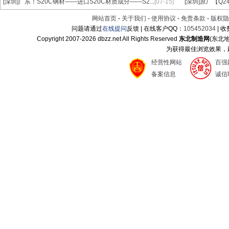
[深圳]
广东！S20C钢材——进口S20C材质成分——S2...
[07-15]
[深圳]
原厂【Q24
网站首页
-
关于我们
-
使用协议
-
免责条款
-
版权隐
问题请通过
在线提问
反馈 | 在线客户QQ：
105452034
| 
Copyright 2007-
2026 dbzz.net All Rights Reserved
东北制造网
(东北
为获得最佳浏览效果，建议
经营性网站
百强
备案信息
诚信