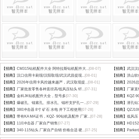
【招商】
CM315钻机配件大全 阿特拉斯钻机配件大...
[08-07]
【招商】
武汉汉
【招商】
汉口信用卡刷现/汉阳取现/武汉武昌提现...
[08-01]
【招商】
洪山软件
【招商】
2026年信用卡风控越来越严，武汉取现提...
[08-01]
【招商】
202
【招商】
厂家批发零售各种直径高/低风压钻头 钎...
[07-31]
【招商】
厂家直销
【招商】
金科JK钻机配件大全，型号多
[07-30]
【招商】
KQZ-
【招商】
爆破孔、锚索孔、排水孔、锚杆支护孔一...
[07-29]
【招商】
潜孔钻1
【招商】
380冲击器 8寸 矿石 水电 井下工程使用
[07-28]
【招商】
QZJ1
【招商】
带有KA MA证书，KQZ- 90钻机及配件 厂家...
[07-28]
【招商】
低风压
【招商】
110冲击器 厂家自产销售
[07-27]
【招商】
HD15
【招商】
340-115钻头 厂家自产自销 价格合适 硬...
[07-25]
【招商】
Parke