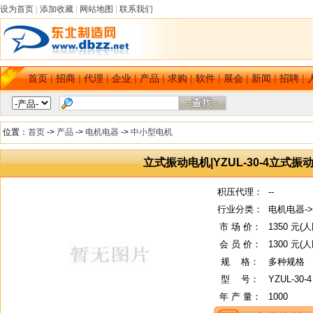
设为首页
|
添加收藏
|
网站地图
|
联系我们
首页
|
招商
|
代理
|
企业
|
产品
|
求购
|
软件
|
展会
|
新闻
|
招聘
|
位置：
首页
->
产品
->
电机电器
->
中小型电机
立式振动电机|YZUL-30-4立式
积压代理：
--
行业分类：
电机电器-
市 场 价：
1350 元(
会 员 价：
1300 元(
规
--
格：
多种规格
型
--
号：
YZUL-30-4
年 产 量：
1000