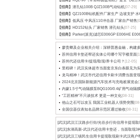
【招商】
KQZ-90（常俗称圆盘钻机）是全气动分体.
【招商】
潜孔钻100B QJZ100B气动钻机
[07-29]
【招商】
QZJ100B钻机配件厂家生产 边坡支护 水电.
【招商】
低风压 中风压110冲击器 厂家自产销售
[
【招商】
HD152钻头 厂家销售 潜孔钻头
[07-25]
【招商】
Parker(派克)滤芯E006GP E006HE E00
廖贵卿及企业相关介绍：深耕普惠金融，构建多元
苏州信用卡垫还帮还实体公司哪个写字楼里面
[
苏州代还信用卡/提现/取现/养卡公司？
[12-05]
里程碑！武汉实体超市当面套京东白条眼见为实值
龙马精神！武汉市代还信用卡刷卡消费当面变现具
2024北京国际新能源汽车技术与充电桩展览会
[
内蒙1.5寸气动隔膜泵BQG100/0.4矿用气动隔膜泵
“工匠精神”不只谈技术 更是一种文化
[08-31]
他山之石可以攻玉 我国工业机器人强势突围
[08
全国仪器仪表知名品牌示范区通过验收
[08-31]
[武汉]
武汉江汉路步行街/光谷步行街信用卡提现取现.
[武汉]
东湖高新-武汉代还信用卡垫还，当面取现3种.
[武汉]
武汉三镇民生信用卡提现取现刷卡武汉商户帮.