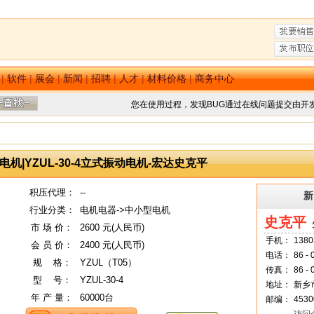
|
软件
|
展会
|
新闻
|
招聘
|
人才
|
材料价格
|
商务中心
您在使用过程，发现BUG通过在线问题提交由开
机|YZUL-30-4立式振动电机-宏达史克平
积压代理：
--
新
行业分类：
电机电器->中小型电机
史克平
先
市 场 价：
2600 元(人民币)
手机：
1380
会 员 价：
2400 元(人民币)
电话：
86 -
规
--
格：
YZUL（T05）
传真：
86 -
型
--
号：
YZUL-30-4
地址：
新乡
年 产 量：
60000台
邮编：
4530