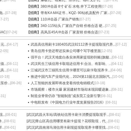
..
[07-30]
【招商】
爆破孔、锚索孔、排水孔、锚杆支护孔一...
[07-29]
【招商】
380冲击器 8寸 矿石 水电 井下工程使用
[07-28]
..
[07-28]
【招商】
带有KA MA证书，KQZ- 90钻机及配件 厂家...
[07-28]
07-27]
【招商】
110冲击器 厂家自产销售
[07-27]
【招商】
340-115钻头 厂家自产自销 价格合适 硬...
[07-25]
6AC
[07-24]
【招商】
高风压45A冲击器 厂家直销 价格合适
[07-23]
...
[04-17]
武昌高信用刷卡180405武汉82112养卡提现取现代养...
[07-12]
12-05]
青岛信用卡垫还帮还实体公司哪个写字楼里面
[12-05]
强平台！武汉天地套白条实体商家提现秒到账(旗舰...
[08-11]
...
[08-11]
武汉民生三镇信用卡取现还信用卡:合法、有影响、...
[04-11]
...
[04-11]
江城武汉市三镇民生信用卡哪里可以刷卡取现养卡...
[04-06]
10-18]
推进中国汽车产业现代化，2024第13届北京国际汽...
[10-04]
价...
[06-26]
人工智能的发展即将改变着传统电销模式
[10-18]
市场观察：楼市火爆 家居建材市场却未现回暖迹象...
[08-31]
-31]
制造业脊骨仍存 “智能制造”成东莞工业新引擎
[08-31]
中电联发布《中国电力行业年度发展报告2016》
[08-31]
..
[08-01]
[武汉]
武昌火车站/高铁站信用卡刷卡消费提现取现手...
[08-01]
..
[08-01]
[武汉]
青山区高信用哪里有刷卡提现？花呗取现，代...
[08-01]
..
[08-01]
[武汉]
武昌南湖马湖信用卡刷现提现取现养卡哪里找...
[08-01]