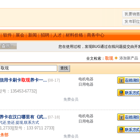
|
软件
|
展会
|
新闻
|
招聘
|
人才
|
材料价格
|
商务中心
您在使用过程，发现BUG通过在线问题提交由开
取现
添加新产品
全文检索：
电机电器
信用卡刷卡
取现
养卡一...
[08-17]
日用电器
型号：135453-67732]
免费会员
电机电器
养卡在汉口哪里有《武...
[07-18]
日用电器
代还
,
垫还
,
提现
,
联系方式
2733][型号：133 9711 2733]
服务部
免费会员