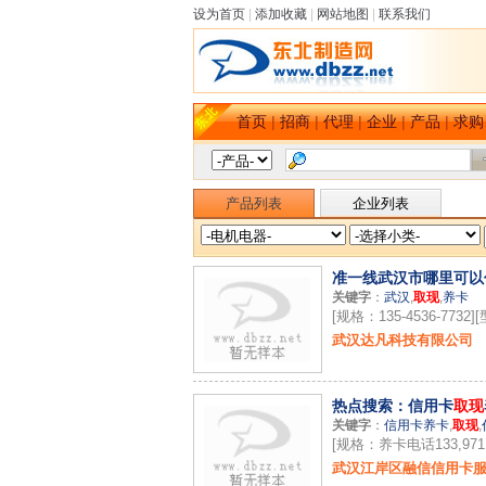
设为首页
|
添加收藏
|
网站地图
|
联系我们
首页
|
招商
|
代理
|
企业
|
产品
|
求购
产品列表
企业列表
准一线武汉市哪里可以
关键字
：
武汉
,
取现
,
养卡
[规格：135-4536-7732][
武汉达凡科技有限公司
热点搜索：信用卡
取现
关键字
：
信用卡养卡
,
取现
,
[规格：养卡电话133,9711,
武汉江岸区融信信用卡