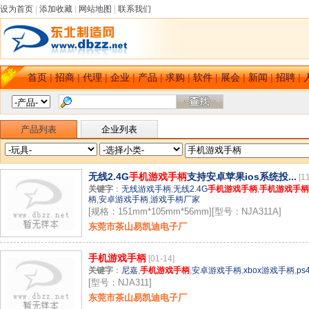
设为首页
|
添加收藏
|
网站地图
|
联系我们
首页
|
招商
|
代理
|
企业
|
产品
|
求购
|
软件
|
展会
|
新闻
|
招聘
|
产品列表
企业列表
无线2.4G
手机游戏手柄
支持安卓苹果ios系统投...
[1
关键字
：
无线游戏手柄
,
无线2.4G
手机游戏手柄
,
手机游戏手柄
柄
,
安卓游戏手柄
,
游戏手柄厂家
[规格：151mm*105mm*56mm][型号：NJA311A]
东莞市茶山易凯迪电子厂
手机游戏手柄
[01-14]
关键字
：
尼嘉
,
手机游戏手柄
,
安卓游戏手柄
,
xbox游戏手柄
,
p
[型号：NJA311]
东莞市茶山易凯迪电子厂