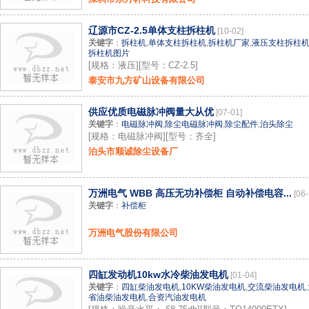
辽源市CZ-2.5单体支柱拆柱机
[10-02]
关键字
：
拆柱机
,
单体支柱拆柱机
,
拆柱机厂家
,
液压支柱拆柱
拆柱机图片
[规格：液压][型号：CZ-2.5]
泰安市九方矿山设备有限公司
供应优质电磁脉冲阀量大从优
[07-01]
关键字
：
电磁脉冲阀
,
除尘电磁脉冲阀
,
除尘配件
,
泊头除尘
[规格：电磁脉冲阀][型号：齐全]
泊头市顺诚除尘设备厂
万洲电气 WBB 高压无功补偿柜 自动补偿电容...
[06-
关键字
：
补偿柜
万洲电气股份有限公司
四缸发动机10kw水冷柴油发电机
[01-04]
关键字
：
四缸柴油发电机
,
10KW柴油发电机
,
交流柴油发电机
,
省油柴油发电机
,
合资汽油发电机