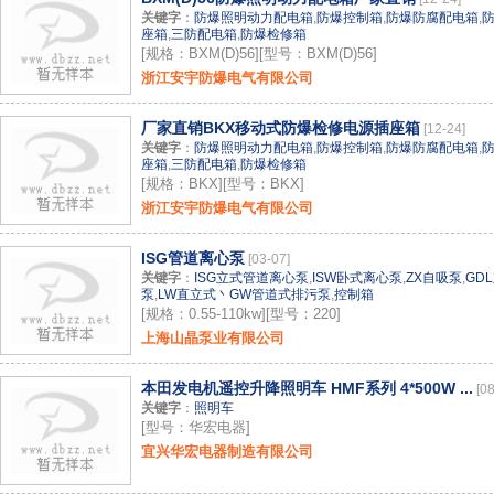
关键字
：
防爆照明动力配电箱
,
防爆控制箱
,
防爆防腐配电箱
,
座箱
,
三防配电箱
,
防爆检修箱
[规格：BXM(D)56][型号：BXM(D)56]
浙江安宇防爆电气有限公司
厂家直销BKX移动式防爆检修电源插座箱
[12-24]
关键字
：
防爆照明动力配电箱
,
防爆控制箱
,
防爆防腐配电箱
,
座箱
,
三防配电箱
,
防爆检修箱
[规格：BKX][型号：BKX]
浙江安宇防爆电气有限公司
ISG管道离心泵
[03-07]
关键字
：
ISG立式管道离心泵
,
ISW卧式离心泵
,
ZX自吸泵
,
GD
泵
,
LW直立式丶GW管道式排污泵
,
控制箱
[规格：0.55-110kw][型号：220]
上海山晶泵业有限公司
本田发电机遥控升降照明车 HMF系列 4*500W ...
[0
关键字
：
照明车
[型号：华宏电器]
宜兴华宏电器制造有限公司