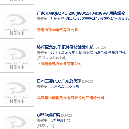
厂家直销QBZKL-200(660/1140变36V矿用防爆变...
关键字
：
厂家直销
,
QBZKL-200(660/1140
,
变36V
,
矿用防爆变
乐清市速华电气有限公司
银行应急20千瓦静音柴油发电机
[03-25]
关键字
：
20千瓦柴油发电机机
,
静音柴油发电机
,
备用发电机
[型号：GT-20TSI]
上海睫曼电力设备有限公司
日本三菱PLC广东总代理
[10-10]
关键字
：
三菱PLC
,
三菱模块
武汉鑫恒瑞机电设备有限公司广州分公司
G型单螺杆泵
[08-02]
关键字
：
G型单螺杆泵
[规格：台]