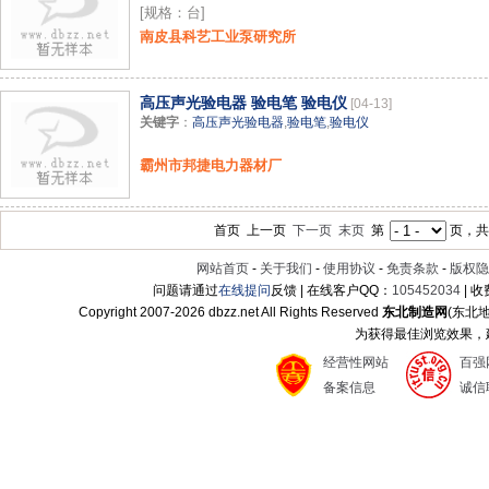
[规格：台]
南皮县科艺工业泵研究所
高压声光验电器 验电笔 验电仪
[04-13]
关键字
：
高压声光验电器
,
验电笔
,
验电仪
霸州市邦捷电力器材厂
首页 上一页
下一页
末页
第
页，共
网站首页
-
关于我们
-
使用协议
-
免责条款
-
版权隐
问题请通过
在线提问
反馈 | 在线客户QQ：
105452034
| 
Copyright 2007-
2026 dbzz.net All Rights Reserved
东北制造网
(东北
为获得最佳浏览效果，建议
经营性网站
百强
备案信息
诚信