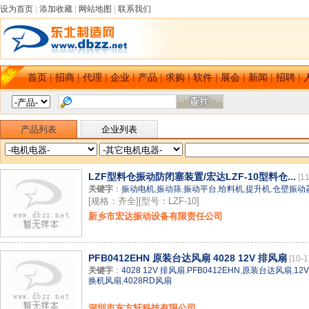
设为首页
|
添加收藏
|
网站地图
|
联系我们
首页
|
招商
|
代理
|
企业
|
产品
|
求购
|
软件
|
展会
|
新闻
|
招聘
|
产品列表
企业列表
LZF型料仓振动防闭塞装置/宏达LZF-10型料仓...
[1
关键字
：
振动电机
,
振动筛
,
振动平台
,
给料机
,
提升机
,
仓壁振动
[规格：齐全][型号：LZF-10]
新乡市宏达振动设备有限责任公司
PFB0412EHN 原装台达风扇 4028 12V 排风扇
[10-1
关键字
：
4028 12V 排风扇
,
PFB0412EHN
,
原装台达风扇
,
12
换机风扇
,
4028RD风扇
深圳市东方轩科技有限公司