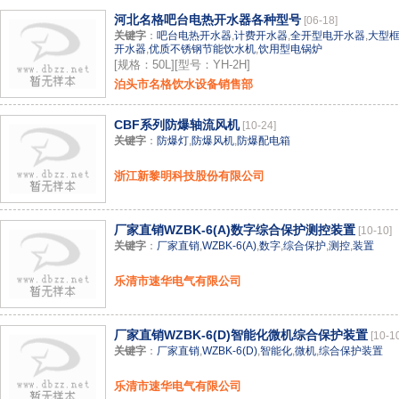
河北名格吧台电热开水器各种型号
[06-18]
关键字
：
吧台电热开水器
,
计费开水器
,
全开型电开水器
,
大型
开水器
,
优质不锈钢节能饮水机
,
饮用型电锅炉
[规格：50L][型号：YH-2H]
泊头市名格饮水设备销售部
CBF系列防爆轴流风机
[10-24]
关键字
：
防爆灯
,
防爆风机
,
防爆配电箱
浙江新黎明科技股份有限公司
厂家直销WZBK-6(A)数字综合保护测控装置
[10-10]
关键字
：
厂家直销
,
WZBK-6(A)
,
数字
,
综合保护
,
测控
,
装置
乐清市速华电气有限公司
厂家直销WZBK-6(D)智能化微机综合保护装置
[10-1
关键字
：
厂家直销
,
WZBK-6(D)
,
智能化
,
微机
,
综合保护装置
乐清市速华电气有限公司