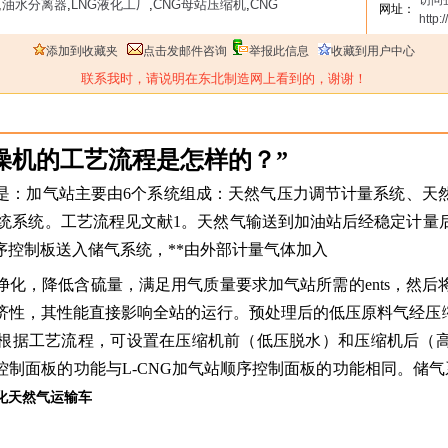
访问
,
油水分离器
,
LNG液化工厂
,
CNG母站压缩机
,
CNG
网址：
http:
添加到收藏夹
点击发邮件咨询
举报此信息
收藏到用户中心
联系我时，请说明在东北制造网上看到的，谢谢！
燥机的工艺流程是怎样的？”
是：加气站主要由
6个系统组成：天然气压力调节计量系统、天
系统系统。工艺流程见文献1。天然气输送到加油站后经稳定计量
序控制板送入储气系统，**由外部计量气体加入
净化，降低含硫量，满足用气质量要求加气站所需的
ents，
性，其性能直接影响全站的运行。预处理后的低压原料气经压缩
根据工艺流程，可设置在压缩机前（低压脱水）和压缩机后（
制面板的功能与L-CNG加气站顺序控制面板的功能相同。储气系
化天然气运输车