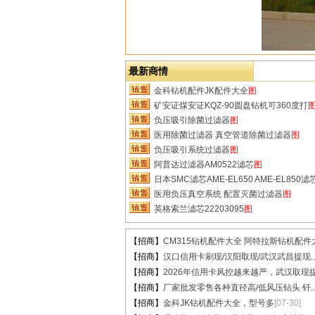
最新商情
金科钻机配件JK配件大全
图
矿安证煤安证KQZ-90圆盘钻机可360度打
负压吸引除菌过滤器
图
医用除菌过滤器 真空管道除菌过滤器
图
负压吸引系统过滤器
图
阿普达过滤器AM0522滤芯
图
日本SMC滤芯AME-EL650 AME-EL850滤
医用负压真空系统 配置灭菌过滤器
图
英格索兰滤芯22203095
图
【招商】
CM315钻机配件大全 阿特拉斯钻机配件大.
【招商】
汉口信用卡刷现/汉阳取现/武汉武昌提现..
【招商】
2026年信用卡风控越来越严，武汉取现提.
【招商】
厂家批发零售各种直径高/低风压钻头 钎..
【招商】
金科JK钻机配件大全，型号多
[07-30]