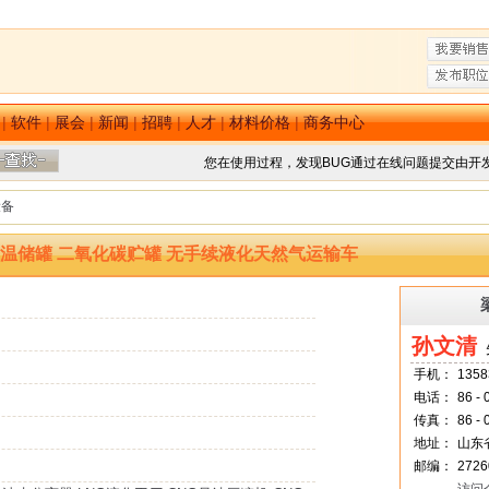
|
软件
|
展会
|
新闻
|
招聘
|
人才
|
材料价格
|
商务中心
您在使用过程，发现BUG通过在线问题提交由开
设备
温储罐 二氧化碳贮罐 无手续液化天然气运输车
孙文清
先
手机：
1358
电话：
86 -
传真：
86 - 
地址：
山东
邮编：
2726