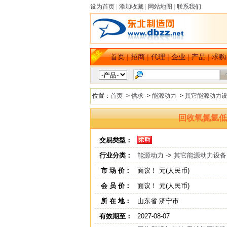
设为首页
|
添加收藏
|
网站地图
|
联系我们
首页
|
招商
|
代理
|
企业
|
产品
|
求购
位置：
首页
->
供求
->
能源动力
->
其它能源动力
回收氧氮氩低
交易类型：
行业分类：
能源动力
->
其它能源动力设备
市 场 价：
面议！ 元(人民币)
会 员 价：
面议！ 元(人民币)
所 在 地：
山东省 济宁市
有效期至：
2027-08-07