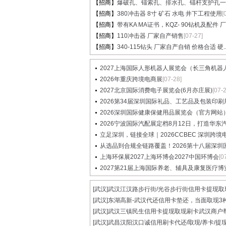
【招商】
爆破孔、锚索孔、排水孔、锚杆支护孔一..
【招商】
380冲击器 8寸 矿石 水电 井下工程使用
[
【招商】
带有KA MA证书，KQZ- 90钻机及配件 厂家
【招商】
110冲击器 厂家自产销售
[07-27]
【招商】
340-115钻头 厂家自产自销 价格合适 硬..
2027上海国际人形机器人展览会（长三角机器人展
2026年重庆跨境电商展
[07-28]
2027北京国际消费电子展览会(6月亦庄展)
[07-
2026第34届深圳国际礼品、工艺品及包装印刷展览
2026深圳国际健康保健用品展览会（官方网站
2026宁波国际汽配展定档8月12日，打造华东汽配
立足深圳，链接全球｜2026CCBEC 深圳跨境电商
从选品到合规全链路覆盖！2026第十八届深圳国际
上海环保展2027上海环博会2027中国环博会
[0
2027第21届上海国际养老、辅具及康复医疗博
[武汉]
武汉江汉路步行街/光谷步行街信用卡提现取现.
[武汉]
东湖高新-武汉代还信用卡垫还，当面取现3种.
[武汉]
武汉三镇民生信用卡提现取现刷卡武汉商户帮.
[武汉]
武昌汉阳汉口诚信用刷卡代还/取现/养卡/提现.