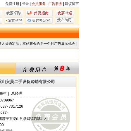
免费注册
|
登录
|
会员服务
|
广告服务
|
建议留言
发人员确定后，本站将会给予一个月广告展示机会！
梁山兴昊二手设备购销有限公司
生 | 总经理
3709067
 0537- 7317126
0537-
省济宁市梁山县拳铺镇琉璃井村
00