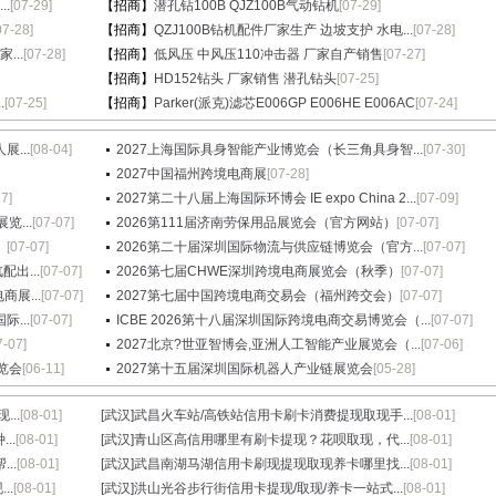
.
[07-29]
【招商】
潜孔钻100B QJZ100B气动钻机
[07-29]
07-28]
【招商】
QZJ100B钻机配件厂家生产 边坡支护 水电...
[07-28]
...
[07-28]
【招商】
低风压 中风压110冲击器 厂家自产销售
[07-27]
【招商】
HD152钻头 厂家销售 潜孔钻头
[07-25]
.
[07-25]
【招商】
Parker(派克)滤芯E006GP E006HE E006AC
[07-24]
...
[08-04]
2027上海国际具身智能产业博览会（长三角具身智...
[07-30]
2027中国福州跨境电商展
[07-28]
27]
2027第二十八届上海国际环博会 IE expo China 2...
[07-09]
...
[07-07]
2026第111届济南劳保用品展览会（官方网站）
[07-07]
）
[07-07]
2026第二十届深圳国际物流与供应链博览会（官方...
[07-07]
出...
[07-07]
2026第七届CHWE深圳跨境电商展览会（秋季）
[07-07]
展...
[07-07]
2027第七届中国跨境电商交易会（福州跨交会）
[07-07]
...
[07-07]
ICBE 2026第十八届深圳国际跨境电商交易博览会（...
[07-07]
7-07]
2027北京?世亚智博会,亚洲人工智能产业展览会（...
[07-06]
览会
[06-11]
2027第十五届深圳国际机器人产业链展览会
[05-28]
..
[08-01]
[武汉]
武昌火车站/高铁站信用卡刷卡消费提现取现手...
[08-01]
..
[08-01]
[武汉]
青山区高信用哪里有刷卡提现？花呗取现，代...
[08-01]
..
[08-01]
[武汉]
武昌南湖马湖信用卡刷现提现取现养卡哪里找...
[08-01]
..
[08-01]
[武汉]
洪山光谷步行街信用卡提现/取现/养卡一站式...
[08-01]