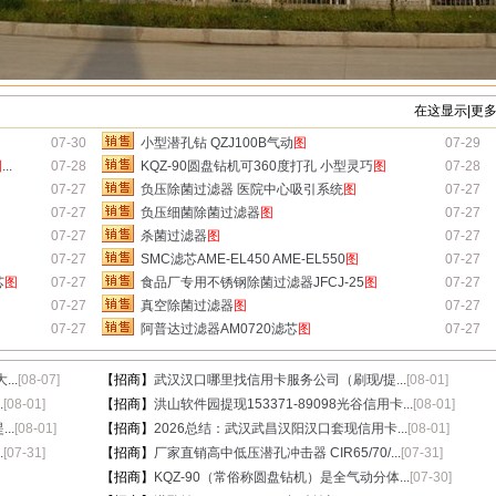
在这显示|更
07-30
小型潜孔钻 QZJ100B气动
图
07-29
图
...
07-28
KQZ-90圆盘钻机可360度打孔 小型灵巧
图
07-28
07-27
负压除菌过滤器 医院中心吸引系统
图
07-27
07-27
负压细菌除菌过滤器
图
07-27
07-27
杀菌过滤器
图
07-27
07-27
SMC滤芯AME-EL450 AME-EL550
图
07-27
芯
图
07-27
食品厂专用不锈钢除菌过滤器JFCJ-25
图
07-27
07-27
真空除菌过滤器
图
07-27
07-27
阿普达过滤器AM0720滤芯
图
07-27
..
[08-07]
【招商】
武汉汉口哪里找信用卡服务公司（刷现/提...
[08-01]
.
[08-01]
【招商】
洪山软件园提现153371-89098光谷信用卡...
[08-01]
..
[08-01]
【招商】
2026总结：武汉武昌汉阳汉口套现信用卡...
[08-01]
.
[07-31]
【招商】
厂家直销高中低压潜孔冲击器 CIR65/70/...
[07-31]
【招商】
KQZ-90（常俗称圆盘钻机）是全气动分体...
[07-30]