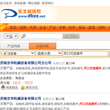
设为首页
|
添加收藏
|
网站地图
|
联系我们
首页
|
招商
|
代理
|
企业
|
产品
|
求购
|
软件
|
展会
|
新闻
|
招聘
|
产品列表
企业列表
济南京华机械设备有限公司分公司
12
免费会员
第
年
主营产品：
刮板输送机
,
高强度圆环链
,
固定车箱式矿车
,
滚轮罐耳
,
开口式连接环
,
液力
床及系统研发
,
矿山机械设备及配件研发
企业类型： 制造业
营业额：
1百万 -- 5百万
济南京华机械设备有限公司
12
免费会员
第
年
主营产品：
刮板机
,
圆环链
,
链条
,
滚轮罐耳
,
接链环
,
刮板机配件
,
开口式连接环
,
E型螺栓
,
蹄环
,
刮板
,
螺栓
,
螺母
,
矿车及配件
,
液压油缸
,
机加工产品