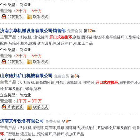
企业类型： 制造业
营业额：
3千万 -- 5千万
济南京华机械设备有限公司销售部
12
免费会员
第
年
主营产品：
刮板机
,
滚轮罐耳
,
开口式连接环
,
刮板
,
圆环链
,
接链环
,
扁平接链环
,
E型螺
配件
,
马蹄环
,
螺栓
,
螺母
,
矿车及配件
,
液压油缸
,
机加工产品
企业类型： 制造业
营业额：
3千万 -- 5千万
山东德邦矿山机械有限公司
8
免费会员
第
年
主营产品：
0
,
刮板机
,
链条圆环链
,
托辊
,
滚轮罐耳
,
接链环
,
开口式连接环
,
扁平接链环
,
栓
,
矿车及配件
,
螺母
,
刮板
企业类型： 制造业
营业额：
1千万 -- 3千万
济南京华设备有限公司
9
免费会员
第
年
主营产品：
刮板机
,
接链环
,
马蹄环
,
螺母
,
圆环链
,
刮板机配件
,
E型螺栓
,
矿车及配件
,
链条
环
,
E型螺栓
,
液压油缸
,
滚轮罐耳
,
马蹄环
,
机加工产品