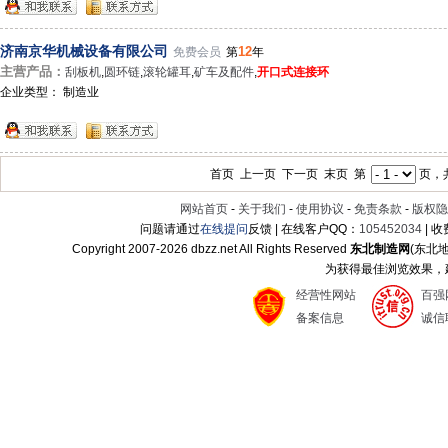
济南京华机械设备有限公司
12
免费会员
第
年
主营产品：
刮板机
,
圆环链
,
滚轮罐耳
,
矿车及配件
,
开口式连接环
企业类型： 制造业
首页 上一页 下一页 末页 第
页，共
网站首页
-
关于我们
-
使用协议
-
免责条款
-
版权隐
问题请通过
在线提问
反馈 | 在线客户QQ：
105452034
| 
Copyright 2007-
2026 dbzz.net All Rights Reserved
东北制造网
(东北
为获得最佳浏览效果，建议
经营性网站
百强
备案信息
诚信